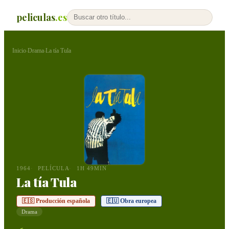
peliculas
.es
Inicio
Drama
La tía Tula
›
›
1964
PELÍCULA
1H 49MIN
La tía Tula
🇪🇸 Producción española
🇪🇺 Obra europea
Drama