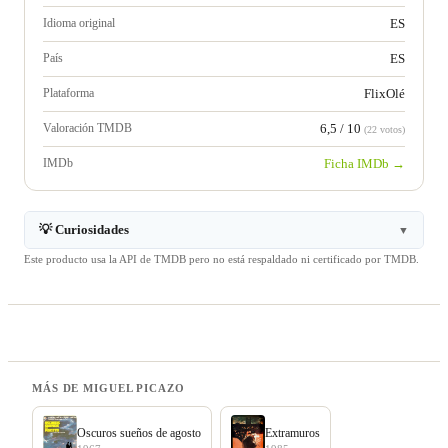
Idioma original
ES
País
ES
Plataforma
FlixOlé
Valoración TMDB
6,5 / 10
(22 votos)
IMDb
Ficha IMDb →
💡 Curiosidades
▼
Este producto usa la API de TMDB pero no está respaldado ni certificado por TMDB.
MÁS DE MIGUEL PICAZO
Oscuros sueños de agosto
Extramuros