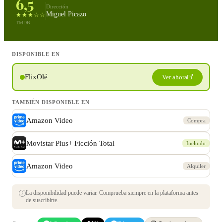
6,5
Dirección
Miguel Picazo
★★★☆☆
TMDB
DISPONIBLE EN
FlixOlé
Ver ahora
TAMBIÉN DISPONIBLE EN
Amazon Video
Compra
Movistar Plus+ Ficción Total
Incluido
Amazon Video
Alquiler
La disponibilidad puede variar. Comprueba siempre en la plataforma antes
de suscribirte.