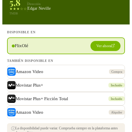
5,8
Dirección
Edgar Neville
★★★☆☆
TMDB
DISPONIBLE EN
FlixOlé
Ver ahora
TAMBIÉN DISPONIBLE EN
Amazon Video
Compra
Movistar Plus+
Incluido
Movistar Plus+ Ficción Total
Incluido
Amazon Video
Alquiler
La disponibilidad puede variar. Comprueba siempre en la plataforma antes