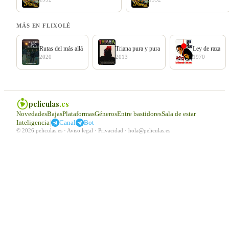
MÁS EN FLIXOLÉ
Rutas del más allá
Triana pura y pura
Ley de raza
2020
2013
1970
peliculas
.es
Novedades
Bajas
Plataformas
Géneros
Entre bastidores
Sala de estar
|
Inteligencia
Canal
Bot
© 2026 peliculas.es ·
Aviso legal
·
Privacidad
·
hola@peliculas.es