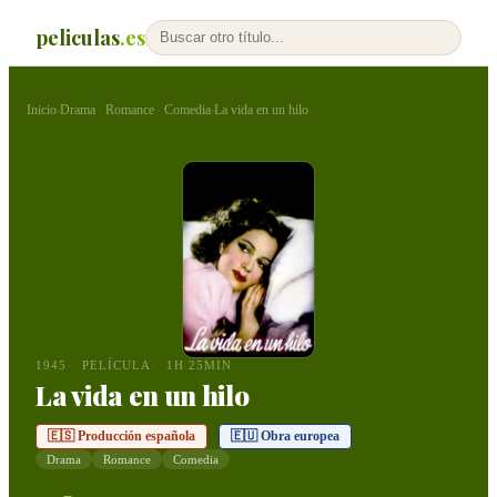
peliculas
.es
Inicio
Drama
Romance
Comedia
La vida en un hilo
›
·
·
›
1945
PELÍCULA
1H 25MIN
La vida en un hilo
🇪🇸 Producción española
🇪🇺 Obra europea
Drama
Romance
Comedia