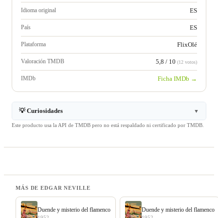
Idioma original
ES
País
ES
Plataforma
FlixOlé
Valoración TMDB
5,8 / 10
(12 votos)
IMDb
Ficha IMDb →
💡 Curiosidades
▼
Este producto usa la API de TMDB pero no está respaldado ni certificado por TMDB.
MÁS DE EDGAR NEVILLE
Duende y misterio del flamenco
Duende y misterio del flamenco
1952
1952