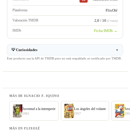
Plataforma
FlixOlé
Valoración TMDB
2,0 / 10
(2 votos)
IMDb
Ficha IMDb →
💡 Curiosidades
▼
Este producto usa la API de TMDB pero no está respaldado ni certificado por TMDB.
MÁS DE IGNACIO F. IQUINO
Juventud a la intemperie
Los ángeles del volante
Secr
1961
1957
195
MÁS EN FLIXOLÉ