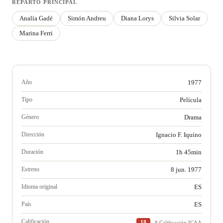
REPARTO PRINCIPAL
Analía Gadé
Simón Andreu
Diana Lorys
Silvia Solar
Marina Ferri
Año
1977
Tipo
Película
Género
Drama
Dirección
Ignacio F. Iquino
Duración
1h 45min
Estreno
8 jun. 1977
Idioma original
ES
País
ES
Calificación
18
* Calificación ICAA