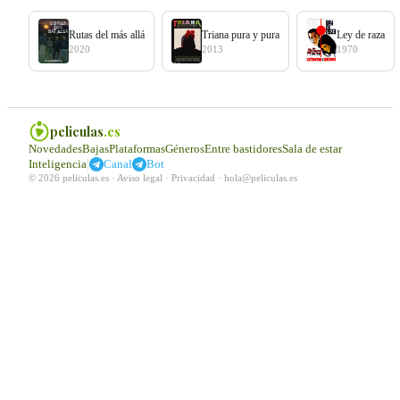
Rutas del más allá
Triana pura y pura
Ley de raza
2020
2013
1970
peliculas
.es
Novedades
Bajas
Plataformas
Géneros
Entre bastidores
Sala de estar
|
Inteligencia
Canal
Bot
© 2026 peliculas.es ·
Aviso legal
·
Privacidad
·
hola@peliculas.es