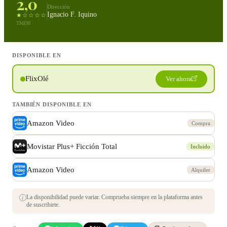
2,0
Dirección
Ignacio F. Iquino
★☆☆☆☆
TMDB
DISPONIBLE EN
FlixOlé
Ver ahora
TAMBIÉN DISPONIBLE EN
Amazon Video
Compra
Movistar Plus+ Ficción Total
Incluido
Amazon Video
Alquiler
La disponibilidad puede variar. Comprueba siempre en la plataforma antes
de suscribirte.