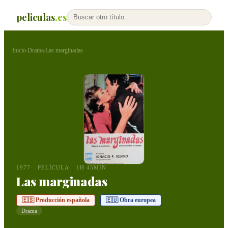
peliculas
.es
Inicio
Drama
Las marginadas
›
›
1977
PELÍCULA
1H 45MIN
Las marginadas
🇪🇸 Producción española
🇪🇺 Obra europea
Drama