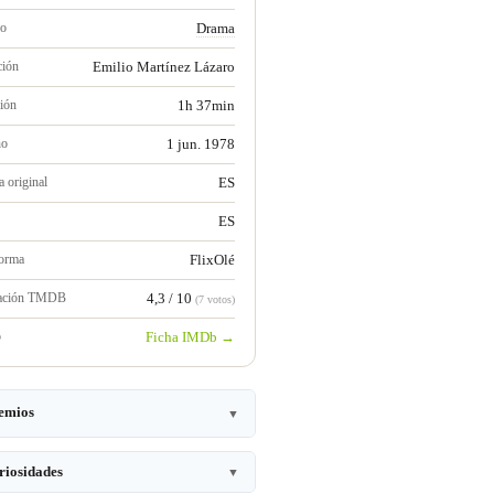
ro
Drama
ción
Emilio Martínez Lázaro
ión
1h 37min
no
1 jun. 1978
 original
ES
ES
forma
FlixOlé
ración TMDB
4,3 / 10
(7 votos)
b
Ficha IMDb →
emios
▼
riosidades
▼