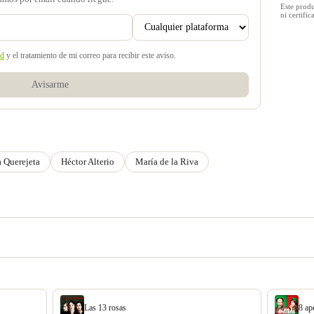
Este prod
ni certif
ad
y el tratamiento de mi correo para recibir este aviso.
Avisarme
a Querejeta
Héctor Alterio
María de la Riva
Las 13 rosas
8 ap