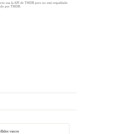
ucto usa la API de TMDB pero no está respaldado
icado por TMDB.
ellidos vascos