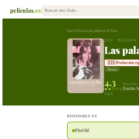
peliculas
.es
Inicio
Drama
Las palabras de Max
›
›
1978
PELÍCULA
Las pal
🇪🇸 Producción es
Drama
4,3
Dirección
Emilio M
★★☆☆☆
TMDB
DISPONIBLE EN
FlixOlé