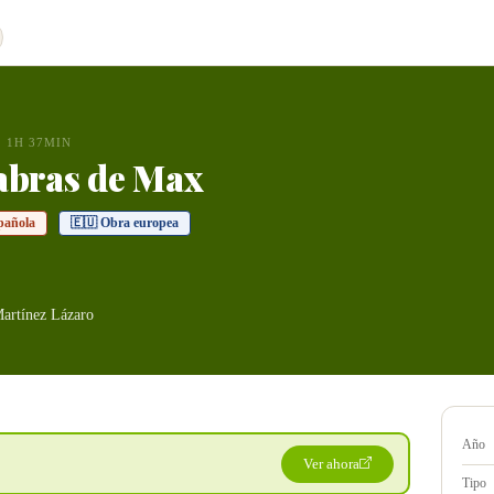
1H 37MIN
abras de Max
pañola
🇪🇺 Obra europea
artínez Lázaro
Año
Ver ahora
Tipo