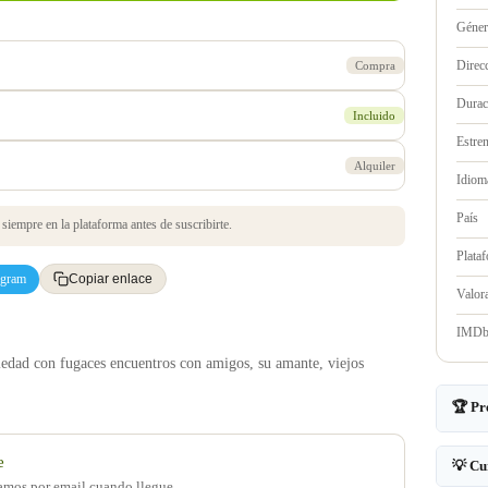
Géne
Direc
Compra
Durac
Incluido
Estre
Alquiler
Idioma
País
iempre en la plataforma antes de suscribirte.
Plata
egram
Copiar enlace
Valo
IMD
ledad con fugaces encuentros con amigos, su amante, viejos
🏆 Pr
e
💡 Cu
samos por email cuando llegue.