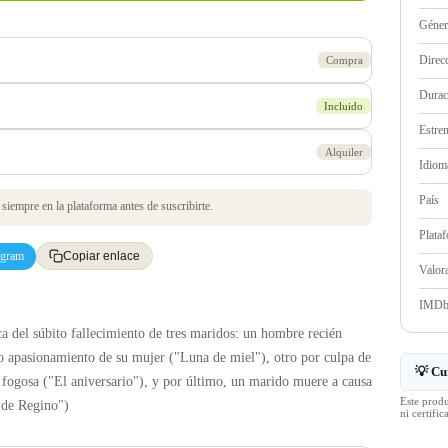
Géne
Direc
Compra
Durac
Incluido
Estre
Alquiler
Idioma
País
iempre en la plataforma antes de suscribirte.
Plata
egram
Copiar enlace
Valo
IMD
a del súbito fallecimiento de tres maridos: un hombre recién
o apasionamiento de su mujer ("Luna de miel"), otro por culpa de
💡 Cu
 fogosa ("El aniversario"), y por último, un marido muere a causa
Este prod
 de Regino")
ni certif