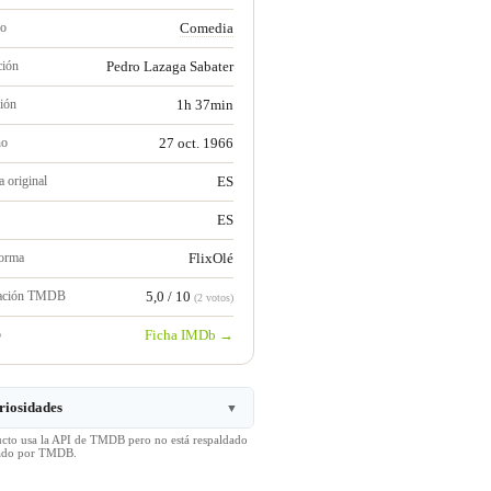
ro
Comedia
ción
Pedro Lazaga Sabater
ión
1h 37min
no
27 oct. 1966
 original
ES
ES
forma
FlixOlé
ración TMDB
5,0 / 10
(2 votos)
b
Ficha IMDb →
riosidades
▼
ucto usa la API de TMDB pero no está respaldado
icado por TMDB.