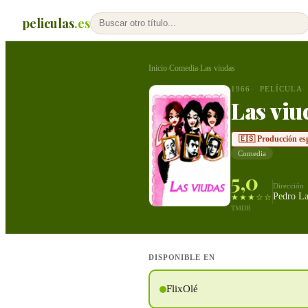
peliculas
.es
Inicio
Comedia
Las viudas
›
›
1966
PELÍCULA
Las viu
🇪🇸 Producción es
Comedia
5,0
Dirección
Pedro La
★★★☆☆
TMDB
DISPONIBLE EN
FlixOlé