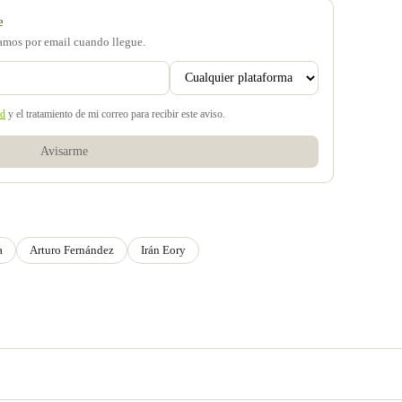
e
samos por email cuando llegue.
ad
y el tratamiento de mi correo para recibir este aviso.
Avisarme
a
Arturo Fernández
Irán Eory