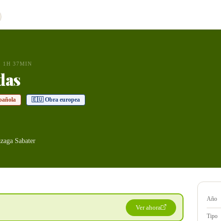
1H 37MIN
das
pañola
🇪🇺 Obra europea
zaga Sabater
Año
Ver ahora
Tipo