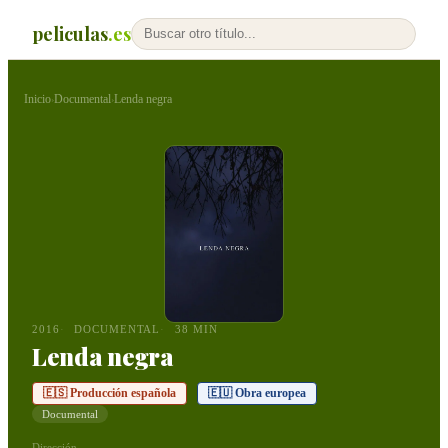
peliculas
.es
Inicio
Documental
Lenda negra
›
›
2016
DOCUMENTAL
38 MIN
Lenda negra
🇪🇸 Producción española
🇪🇺 Obra europea
Documental
Dirección