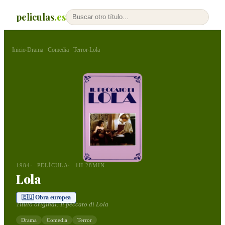
peliculas
.es
Inicio
Drama
Comedia
Terror
Lola
›
·
·
›
1984
PELÍCULA
1H 28MIN
Lola
🇪🇺 Obra europea
Título original:
Il peccato di Lola
Drama
Comedia
Terror