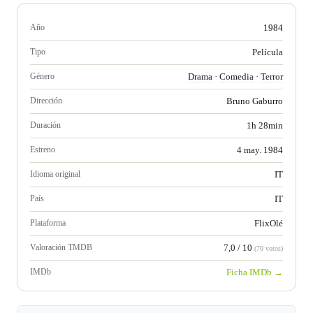
Año
1984
Tipo
Película
Género
Drama
·
Comedia
·
Terror
Dirección
Bruno Gaburro
Duración
1h 28min
Estreno
4 may. 1984
Idioma original
IT
País
IT
Plataforma
FlixOlé
Valoración TMDB
7,0 / 10
(70 votos)
IMDb
Ficha IMDb →