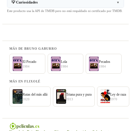
💡 Curiosidades
▼
Este producto usa la API de TMDB pero no está respaldado ni certificado por TMDB.
MÁS DE BRUNO GABURRO
El Pecado
Lola
Pecados
1984
1984
1984
MÁS EN FLIXOLÉ
Rutas del más allá
Triana pura y pura
Ley de raza
2020
2013
1970
peliculas
.es