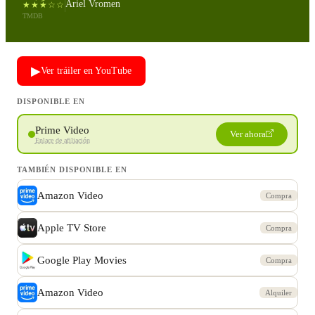
Ariel Vromen
★★★☆☆
TMDB
▶
Ver tráiler en YouTube
DISPONIBLE EN
Prime Video
Ver ahora
Enlace de afiliación
TAMBIÉN DISPONIBLE EN
Amazon Video
Compra
Apple TV Store
Compra
Google Play Movies
Compra
Amazon Video
Alquiler