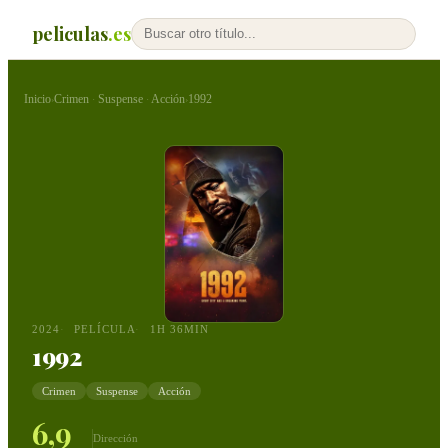
peliculas
.es
Inicio
Crimen
Suspense
Acción
1992
›
·
·
›
2024
PELÍCULA
1H 36MIN
1992
Crimen
Suspense
Acción
6,9
Dirección