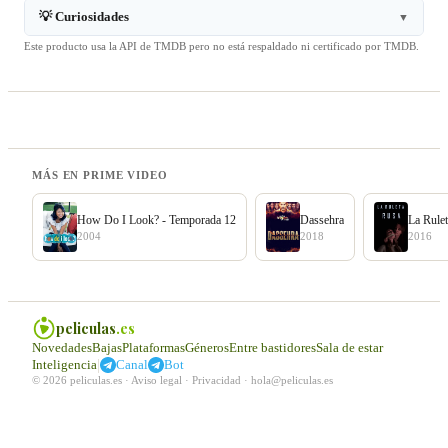
💡 Curiosidades
▼
Este producto usa la API de TMDB pero no está respaldado ni certificado por TMDB.
MÁS EN PRIME VIDEO
How Do I Look? - Temporada 12
Dassehra
La Rule
2004
2018
2016
peliculas
.es
Novedades
Bajas
Plataformas
Géneros
Entre bastidores
Sala de estar
|
Inteligencia
Canal
Bot
© 2026 peliculas.es ·
Aviso legal
·
Privacidad
·
hola@peliculas.es