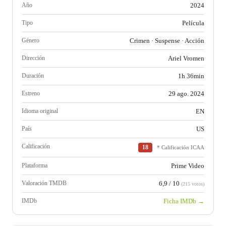
Año
2024
Tipo
Película
Género
Crimen
·
Suspense
·
Acción
Dirección
Ariel Vromen
Duración
1h 36min
Estreno
29 ago. 2024
Idioma original
EN
País
US
Calificación
18
* Calificación ICAA
Plataforma
Prime Video
Valoración TMDB
6,9 / 10
(215 votos)
IMDb
Ficha IMDb →