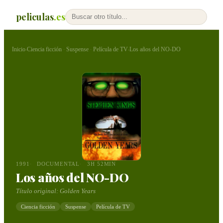
peliculas
.es
Inicio
Ciencia ficción
Suspense
Película de TV
Los años del NO-DO
›
·
·
›
1991
DOCUMENTAL
3H 52MIN
Los años del NO-DO
Título original:
Golden Years
Ciencia ficción
Suspense
Película de TV