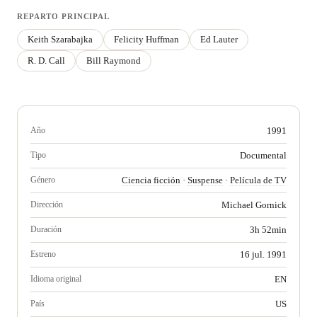
REPARTO PRINCIPAL
Keith Szarabajka
Felicity Huffman
Ed Lauter
R. D. Call
Bill Raymond
Año
1991
Tipo
Documental
Género
Ciencia ficción
·
Suspense
·
Película de TV
Dirección
Michael Gornick
Duración
3h 52min
Estreno
16 jul. 1991
Idioma original
EN
País
US