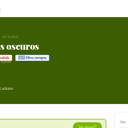
1H 32MIN
s oscuros
pañola
🇪🇺 Obra europea
 ilunak
 Lazkano
Año
Ver ahora