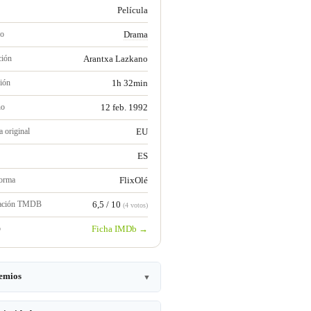
Película
ro
Drama
ción
Arantxa Lazkano
ión
1h 32min
no
12 feb. 1992
 original
EU
ES
forma
FlixOlé
ración TMDB
6,5 / 10
(4 votos)
b
Ficha IMDb →
emios
▼