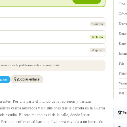
Tipo
Géne
Direc
Compra
Durac
Incluido
Estre
Alquiler
Idioma
País
iempre en la plataforma antes de suscribirte.
Plata
egram
Copiar enlace
Valo
IMD
erentes. Por una parte el mundo de la represión y tristeza
listas vascos asustados y sin ilusiones tras la derrota en la Guerra
🏆 Pr
e estudia. El otro mundo es el de la calle, donde Itziar
 Pero una enfermedad hace que Itziar sea enviada a un internado