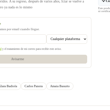
💡 Cu
ridos. A su regreso, después de varios años, Iciar se vuelve a
ero ya nada es lo mismo
Este prod
ni certif
e
samos por email cuando llegue.
ad
y el tratamiento de mi correo para recibir este aviso.
Avisarme
Klara Badiola
Carlos Panera
Amaia Basurto