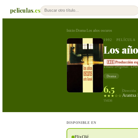
peliculas
.es
Inicio
Drama
Los años oscuros
›
›
1992
PELÍCULA
Los año
🇪🇸 Producción es
Título original:
Urte
Drama
6,5
Dirección
Arantxa
★★★☆☆
TMDB
DISPONIBLE EN
FlixOlé