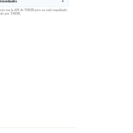
riosidades
▼
ucto usa la API de TMDB pero no está respaldado
icado por TMDB.