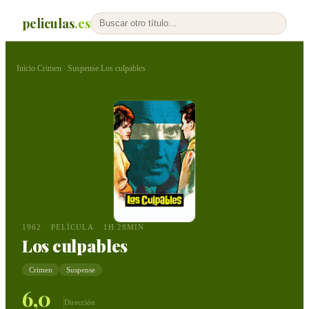
peliculas
.es
Inicio
Crimen
Suspense
Los culpables
›
·
›
1962
PELÍCULA
1H 28MIN
Los culpables
Crimen
Suspense
6,0
Dirección