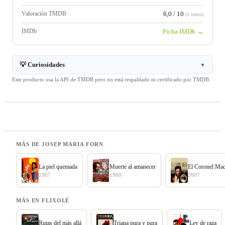
Valoración TMDB
6,0 / 10
(1 votos)
IMDb
Ficha IMDb →
💡 Curiosidades
▼
Este producto usa la API de TMDB pero no está respaldado ni certificado por TMDB.
MÁS DE JOSEP MARIA FORN
La piel quemada
Muerte al amanecer
El Coronel Mac
1967
1960
2007
MÁS EN FLIXOLÉ
Rutas del más allá
Triana pura y pura
Ley de raza