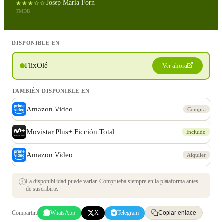
Josep Maria Forn
★★★☆☆
TMDB
DISPONIBLE EN
FlixOlé
Ver ahora
TAMBIÉN DISPONIBLE EN
Amazon Video
Compra
Movistar Plus+ Ficción Total
Incluido
Amazon Video
Alquiler
La disponibilidad puede variar. Comprueba siempre en la plataforma antes
de suscribirte.
Compartir:
WhatsApp
X
Telegram
Copiar enlace