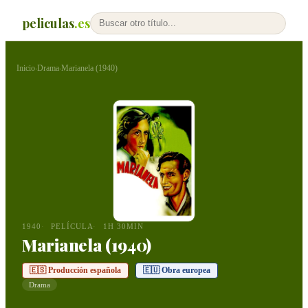
peliculas
.es
Inicio
Drama
Marianela (1940)
›
›
1940
PELÍCULA
1H 30MIN
Marianela (1940)
🇪🇸 Producción española
🇪🇺 Obra europea
Drama