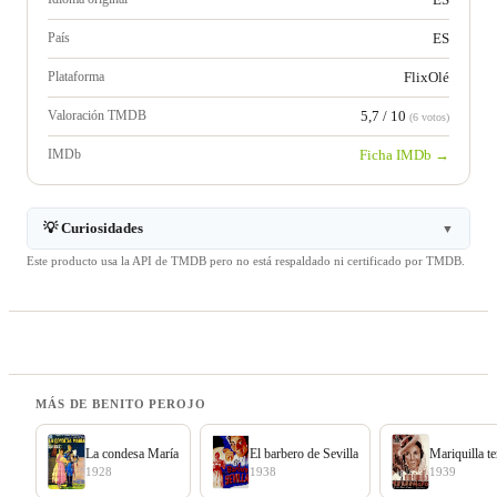
País
ES
Plataforma
FlixOlé
Valoración TMDB
5,7 / 10
(6 votos)
IMDb
Ficha IMDb →
💡 Curiosidades
▼
Este producto usa la API de TMDB pero no está respaldado ni certificado por TMDB.
MÁS DE BENITO PEROJO
La condesa María
El barbero de Sevilla
Mariquilla t
1928
1938
1939