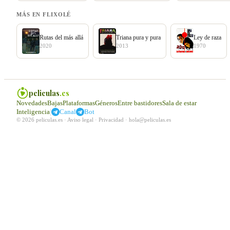
MÁS EN FLIXOLÉ
Rutas del más allá
Triana pura y pura
Ley de raza
2020
2013
1970
peliculas
.es
Novedades
Bajas
Plataformas
Géneros
Entre bastidores
Sala de estar
|
Inteligencia
Canal
Bot
© 2026 peliculas.es ·
Aviso legal
·
Privacidad
·
hola@peliculas.es