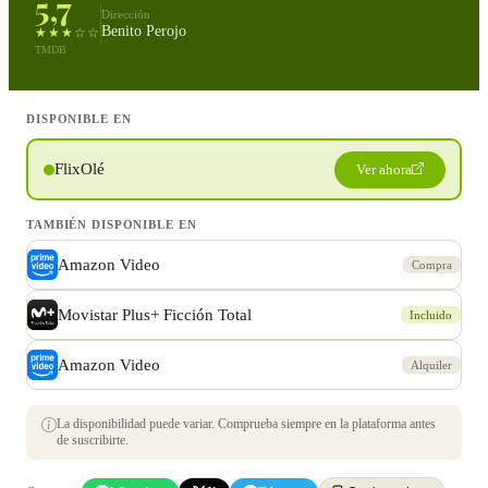
5,7
Dirección
Benito Perojo
★★★☆☆
TMDB
DISPONIBLE EN
FlixOlé
Ver ahora
TAMBIÉN DISPONIBLE EN
Amazon Video
Compra
Movistar Plus+ Ficción Total
Incluido
Amazon Video
Alquiler
La disponibilidad puede variar. Comprueba siempre en la plataforma antes
de suscribirte.