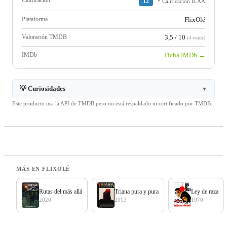
Calificación
12
* Calificación ICAA
Plataforma
FlixOlé
Valoración TMDB
3,5 / 10
(4 votos)
IMDb
Ficha IMDb →
💡 Curiosidades
▼
Este producto usa la API de TMDB pero no está respaldado ni certificado por TMDB.
MÁS EN FLIXOLÉ
Rutas del más allá
Triana pura y pura
Ley de raza
2020
2013
1970