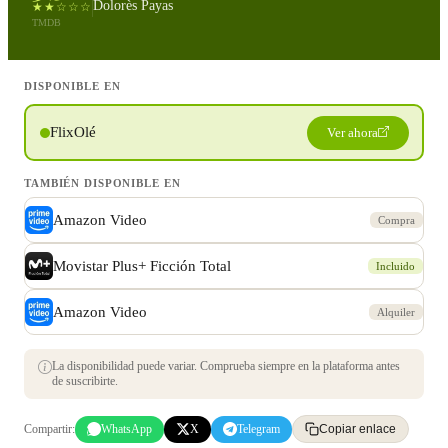
Dolorès Payas
★★☆☆☆
TMDB
DISPONIBLE EN
FlixOlé
Ver ahora
TAMBIÉN DISPONIBLE EN
Amazon Video
Compra
Movistar Plus+ Ficción Total
Incluido
Amazon Video
Alquiler
La disponibilidad puede variar. Comprueba siempre en la plataforma antes
de suscribirte.
Compartir:
WhatsApp
X
Telegram
Copiar enlace