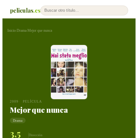
peliculas
.es
Inicio
Drama
Mejor que nunca
›
›
2009
PELÍCULA
Mejor que nunca
Drama
3,5
Dirección