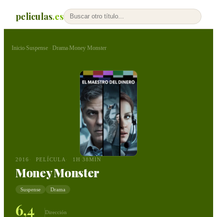
peliculas
.es
Inicio
Suspense
Drama
Money Monster
›
·
›
2016
PELÍCULA
1H 38MIN
Money Monster
Suspense
Drama
6,4
Dirección