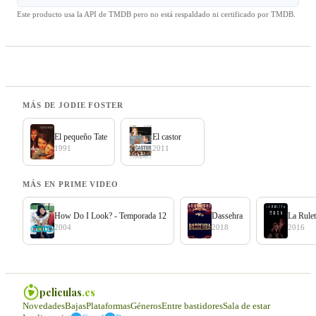
Este producto usa la API de TMDB pero no está respaldado ni certificado por TMDB.
MÁS DE JODIE FOSTER
El pequeño Tate
El castor
1991
2011
MÁS EN PRIME VIDEO
How Do I Look? - Temporada 12
Dassehra
La Rule
2004
2018
2016
peliculas
.es
Novedades
Bajas
Plataformas
Géneros
Entre bastidores
Sala de estar