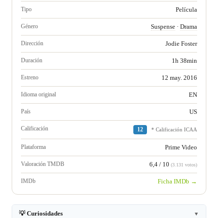
Tipo
Película
Género
Suspense
·
Drama
Dirección
Jodie Foster
Duración
1h 38min
Estreno
12 may. 2016
Idioma original
EN
País
US
Calificación
12
* Calificación ICAA
Plataforma
Prime Video
Valoración TMDB
6,4 / 10
(3.131 votos)
IMDb
Ficha IMDb →
💡 Curiosidades
▼