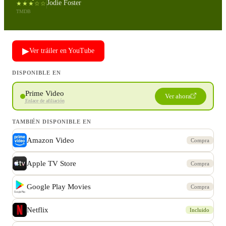
Jodie Foster
★★★☆☆
TMDB
▶
Ver tráiler en YouTube
DISPONIBLE EN
Prime Video
Ver ahora
Enlace de afiliación
TAMBIÉN DISPONIBLE EN
Amazon Video
Compra
Apple TV Store
Compra
Google Play Movies
Compra
Netflix
Incluido