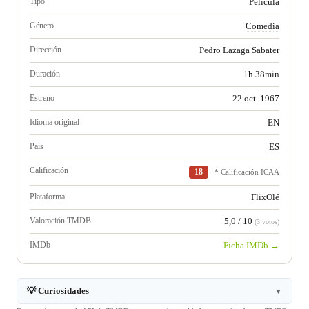
Tipo
Película
Género
Comedia
Dirección
Pedro Lazaga Sabater
Duración
1h 38min
Estreno
22 oct. 1967
Idioma original
EN
País
ES
Calificación
18
* Calificación ICAA
Plataforma
FlixOlé
Valoración TMDB
5,0 / 10
(3 votos)
IMDb
Ficha IMDb →
💡 Curiosidades
▼