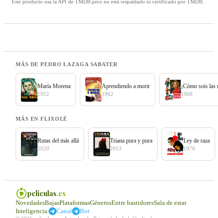
Este producto usa la API de TMDB pero no está respaldado ni certificado por TMDB.
MÁS DE PEDRO LAZAGA SABATER
María Morena
Aprendiendo a morir
¡Cómo sois las 
1952
1962
1968
MÁS EN FLIXOLÉ
Rutas del más allá
Triana pura y pura
Ley de raza
2020
2013
1970
peliculas
.es
Novedades
Bajas
Plataformas
Géneros
Entre bastidores
Sala de estar
|
Inteligencia
Canal
Bot