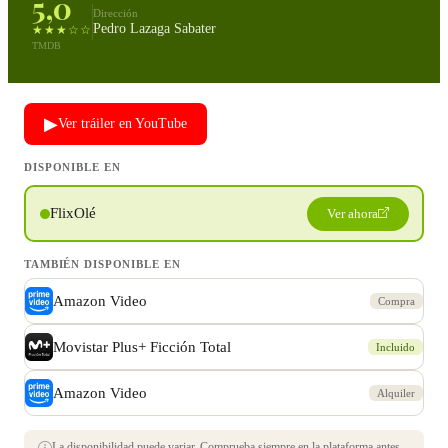
5,0
Dirección
Pedro Lazaga Sabater
★★★☆☆
TMDB
▶
Ver tráiler en YouTube
DISPONIBLE EN
FlixOlé
Ver ahora
TAMBIÉN DISPONIBLE EN
Amazon Video
Compra
Movistar Plus+ Ficción Total
Incluido
Amazon Video
Alquiler
La disponibilidad puede variar. Comprueba siempre en la plataforma antes