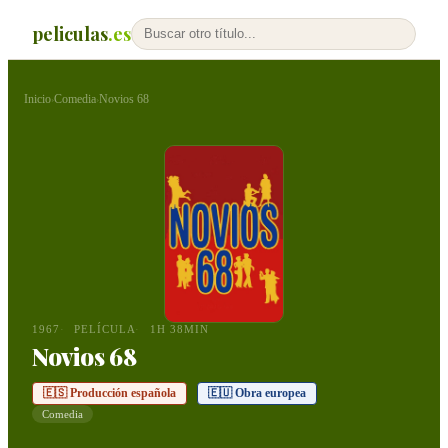
peliculas
.es
Inicio
Comedia
Novios 68
›
›
1967
PELÍCULA
1H 38MIN
Novios 68
🇪🇸 Producción española
🇪🇺 Obra europea
Comedia