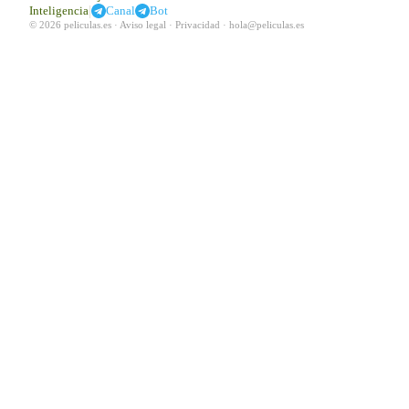
|
Inteligencia
Canal
Bot
© 2026 peliculas.es ·
Aviso legal
·
Privacidad
·
hola@peliculas.es