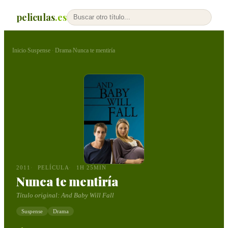
peliculas
.es
Inicio
Suspense
Drama
Nunca te mentiría
›
·
›
2011
PELÍCULA
1H 25MIN
Nunca te mentiría
Título original:
And Baby Will Fall
Suspense
Drama