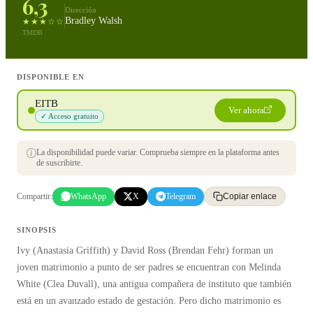
6,3
Dirección
Bradley Walsh
★★★☆☆
TMDB
DISPONIBLE EN
EITB
Ver ahora
✓ Acceso gratuito
La disponibilidad puede variar. Comprueba siempre en la plataforma antes
de suscribirte.
Compartir:
WhatsApp
X
Telegram
Copiar enlace
SINOPSIS
Ivy (Anastasia Griffith) y David Ross (Brendan Fehr) forman un
joven matrimonio a punto de ser padres se encuentran con Melinda
White (Clea Duvall), una antigua compañera de instituto que también
está en un avanzado estado de gestación. Pero dicho matrimonio es