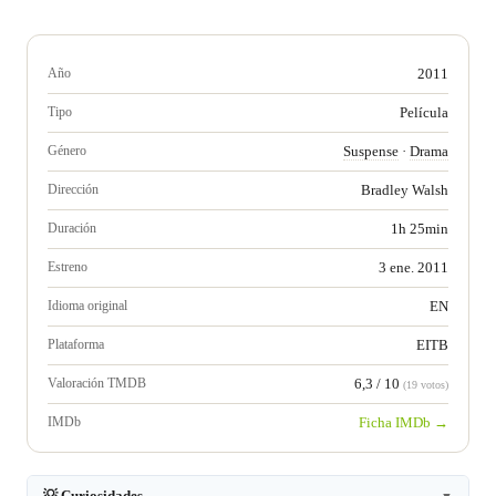
Año
2011
Tipo
Película
Género
Suspense
·
Drama
Dirección
Bradley Walsh
Duración
1h 25min
Estreno
3 ene. 2011
Idioma original
EN
Plataforma
EITB
Valoración TMDB
6,3 / 10
(19 votos)
IMDb
Ficha IMDb →
💡 Curiosidades