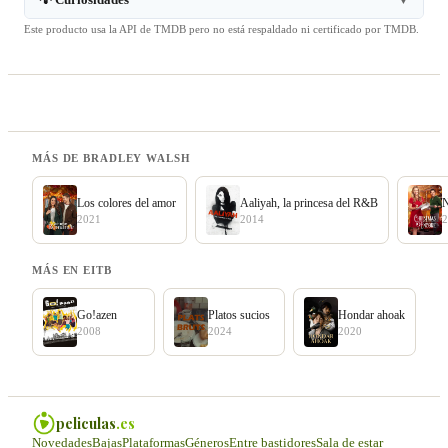
▼
Este producto usa la API de TMDB pero no está respaldado ni certificado por TMDB.
MÁS DE BRADLEY WALSH
Los colores del amor
Aaliyah, la princesa del R&B
N
2021
2014
2
MÁS EN EITB
Go!azen
Platos sucios
Hondar ahoak
2008
2024
2020
peliculas
.es
Novedades
Bajas
Plataformas
Géneros
Entre bastidores
Sala de estar