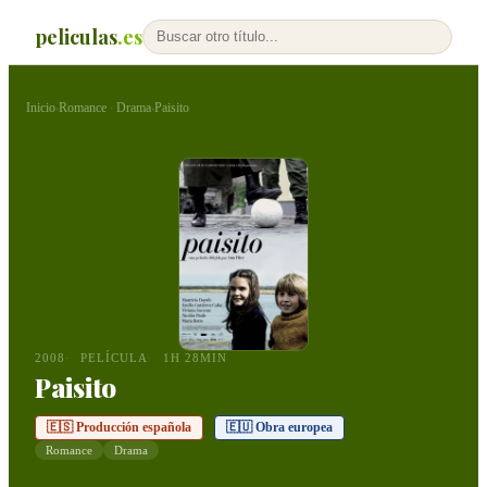
peliculas
.es
Inicio
Romance
Drama
Paisito
›
·
›
2008
PELÍCULA
1H 28MIN
Paisito
🇪🇸 Producción española
🇪🇺 Obra europea
Romance
Drama