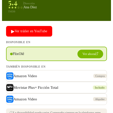
5,4
Dirección
Ana Díez
★★★☆☆
TMDB
▶
Ver tráiler en YouTube
DISPONIBLE EN
FlixOlé
Ver ahora
TAMBIÉN DISPONIBLE EN
Amazon Video
Compra
Movistar Plus+ Ficción Total
Incluido
Amazon Video
Alquiler
La disponibilidad puede variar. Comprueba siempre en la plataforma antes