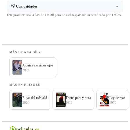
💡 Curiosidades
▼
Este producto usa la API de TMDB pero no está respaldado ni certificado por TMDB.
MÁS DE ANA DÍEZ
A quien cierra los ojos
2022
MÁS EN FLIXOLÉ
Rutas del más allá
Triana pura y pura
Ley de raza
2020
2013
1970
peliculas
.es