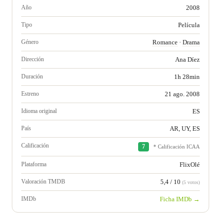
Año
2008
Tipo
Película
Género
Romance
·
Drama
Dirección
Ana Díez
Duración
1h 28min
Estreno
21 ago. 2008
Idioma original
ES
País
AR, UY, ES
Calificación
7
* Calificación ICAA
Plataforma
FlixOlé
Valoración TMDB
5,4 / 10
(5 votos)
IMDb
Ficha IMDb →