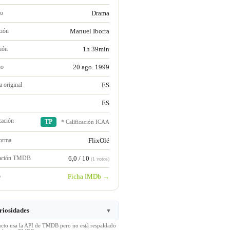
ro
Drama
ción
Manuel Iborra
ión
1h 39min
no
20 ago. 1999
 original
ES
ES
cación
TP
* Calificación ICAA
forma
FlixOlé
ración TMDB
6,0 / 10
(1 votos)
b
Ficha IMDb →
riosidades
▼
ucto usa la API de TMDB pero no está respaldado