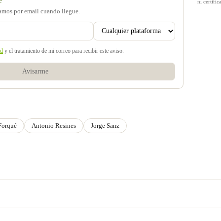
ni certif
samos por email cuando llegue.
ad
y el tratamiento de mi correo para recibir este aviso.
Avisarme
Forqué
Antonio Resines
Jorge Sanz