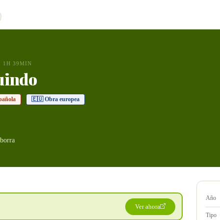
1H 39MIN
uindo
pañola
🇪🇺 Obra europea
borra
Año
Ver ahora
Tipo