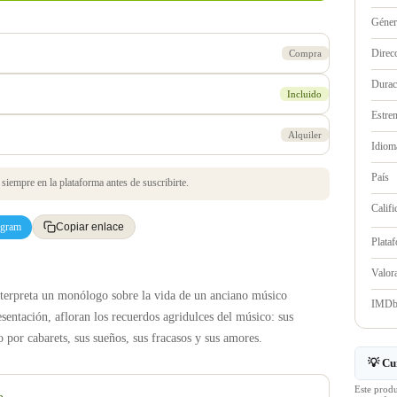
Géne
Direc
Compra
Durac
Incluido
Estre
Alquiler
Idioma
País
iempre en la plataforma antes de suscribirte.
Califi
egram
Copiar enlace
Plata
Valo
nterpreta un monólogo sobre la vida de un anciano músico
IMD
sentación, afloran los recuerdos agridulces del músico: sus
 por cabarets, sus sueños, sus fracasos y sus amores.
💡 Cu
Este prod
e