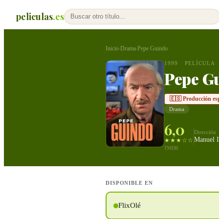
peliculas
.es
Inicio
Drama
Pepe Guindo
›
›
1999
PELÍCULA
Pepe G
🇪🇸 Producción es
Drama
6,0
Dirección
Manuel I
★★★☆☆
TMDB
DISPONIBLE EN
FlixOlé