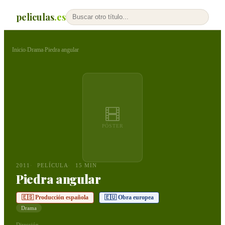
peliculas
.es
Inicio
Drama
Piedra angular
›
›
PÓSTER
2011
PELÍCULA
15 MIN
Piedra angular
🇪🇸 Producción española
🇪🇺 Obra europea
Drama
Dirección