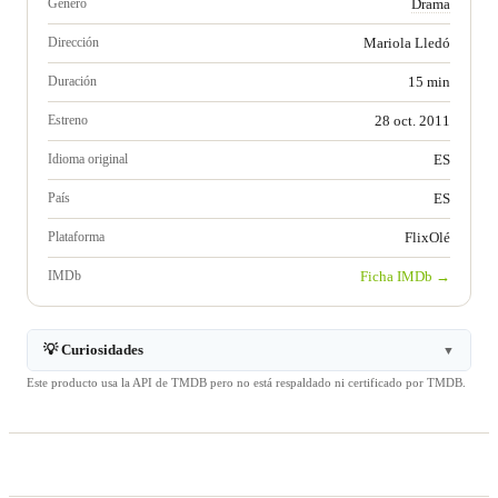
Género
Drama
Dirección
Mariola Lledó
Duración
15 min
Estreno
28 oct. 2011
Idioma original
ES
País
ES
Plataforma
FlixOlé
IMDb
Ficha IMDb →
💡 Curiosidades
▼
Este producto usa la API de TMDB pero no está respaldado ni certificado por TMDB.