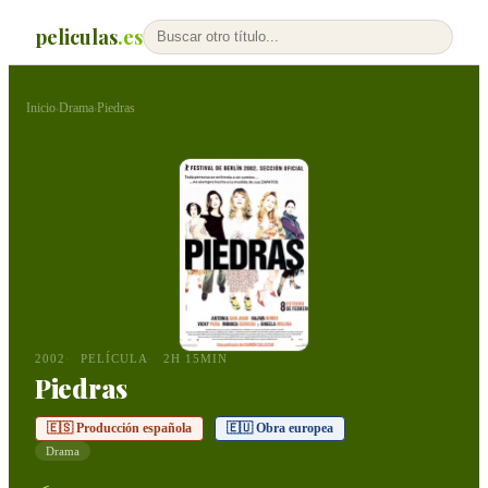
peliculas
.es
Inicio
Drama
Piedras
›
›
2002
PELÍCULA
2H 15MIN
Piedras
🇪🇸 Producción española
🇪🇺 Obra europea
Drama