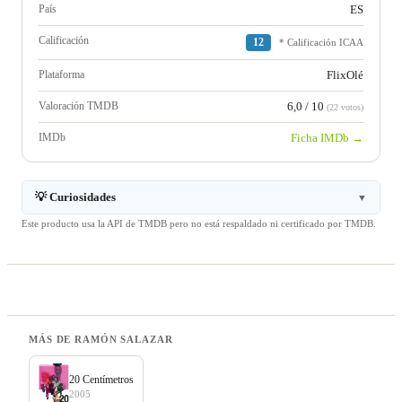
País
ES
Calificación
12
* Calificación ICAA
Plataforma
FlixOlé
Valoración TMDB
6,0 / 10
(22 votos)
IMDb
Ficha IMDb →
💡 Curiosidades
▼
Este producto usa la API de TMDB pero no está respaldado ni certificado por TMDB.
MÁS DE RAMÓN SALAZAR
20 Centímetros
2005