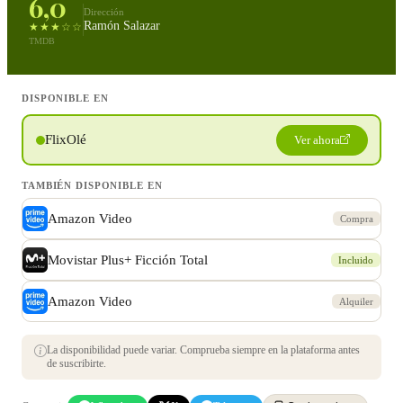
6,0
Dirección
Ramón Salazar
★★★☆☆
TMDB
DISPONIBLE EN
FlixOlé
Ver ahora
TAMBIÉN DISPONIBLE EN
Amazon Video
Compra
Movistar Plus+ Ficción Total
Incluido
Amazon Video
Alquiler
La disponibilidad puede variar. Comprueba siempre en la plataforma antes
de suscribirte.