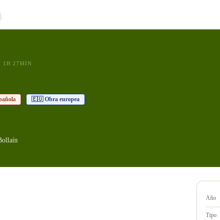
1H 27MIN
pañola
🇪🇺 Obra europea
ollaín
Año
Tipo