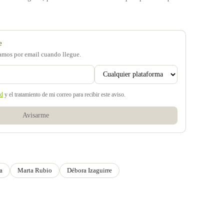
e
samos por email cuando llegue.
ad
y el tratamiento de mi correo para recibir este aviso.
Avisarme
a
Marta Rubio
Débora Izaguirre