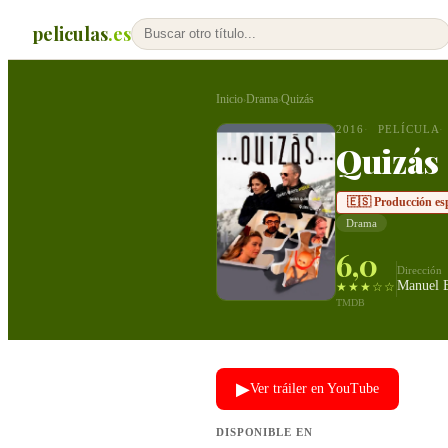
peliculas
.es
Inicio
Drama
Quizás
›
›
2016
PELÍCULA
Quizás
🇪🇸 Producción es
Drama
6,0
Dirección
Manuel B
★★★☆☆
TMDB
▶
Ver tráiler en YouTube
DISPONIBLE EN