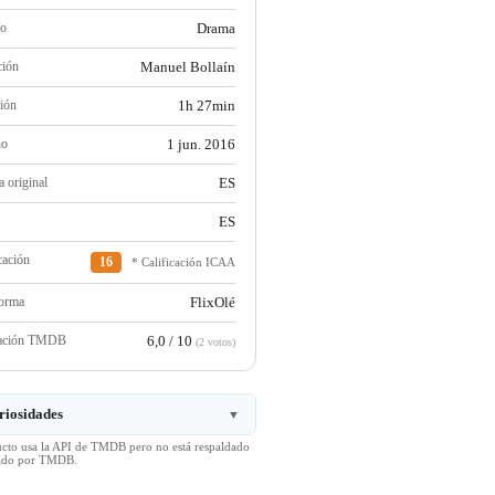
ro
Drama
ción
Manuel Bollaín
ión
1h 27min
no
1 jun. 2016
 original
ES
ES
cación
16
* Calificación ICAA
forma
FlixOlé
ración TMDB
6,0 / 10
(2 votos)
riosidades
▼
ucto usa la API de TMDB pero no está respaldado
icado por TMDB.