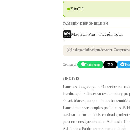
FlixOlé
TAMBIÉN DISPONIBLE EN
Movistar Plus+ Ficción Total
La disponibilidad puede variar. Comprueba s
Compartir:
WhatsApp
X
Tel
SINOPSIS
Laura es abogada y un día recibe en su de
hombre quiere hacer su testamento y pre
de suicidarse, aunque aún no ha reunido 
Laura tienen sus propios problemas. Pabl
asesinar de forma indiscriminada, mientr
pero no consigue donante. Ante esta situ
Así junto a Pablo preparan con cuidado u