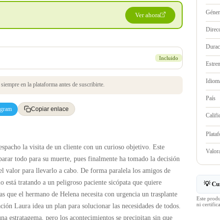
Géne
Ver ahora
Direc
Durac
Incluido
Estre
Idioma
iempre en la plataforma antes de suscribirte.
País
egram
Copiar enlace
Califi
Plata
spacho la visita de un cliente con un curioso objetivo. Este
Valo
parar todo para su muerte, pues finalmente ha tomado la decisión
el valor para llevarlo a cabo. De forma paralela los amigos de
o está tratando a un peligroso paciente sicópata que quiere
💡 Cu
as que el hermano de Helena necesita con urgencia un trasplante
Este prod
ni certif
ación Laura idea un plan para solucionar las necesidades de todos.
na estratagema, pero los acontecimientos se precipitan sin que