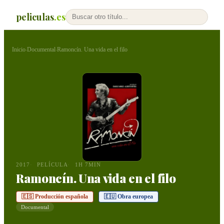
peliculas
.es
Inicio
Documental
Ramoncín. Una vida en el filo
›
›
2017
PELÍCULA
1H 7MIN
Ramoncín. Una vida en el filo
🇪🇸 Producción española
🇪🇺 Obra europea
Documental