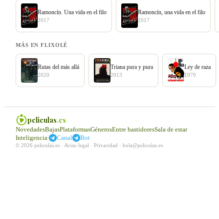
Ramoncín. Una vida en el filo
Ramoncín, una vida en el filo
2017
2017
MÁS EN FLIXOLÉ
Rutas del más allá
Triana pura y pura
Ley de raza
2020
2013
1970
peliculas
.es
Novedades
Bajas
Plataformas
Géneros
Entre bastidores
Sala de estar
|
Inteligencia
Canal
Bot
© 2026 peliculas.es ·
Aviso legal
·
Privacidad
·
hola@peliculas.es