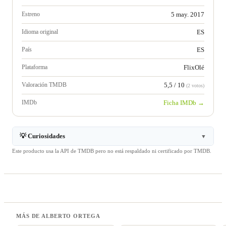
Estreno
5 may. 2017
Idioma original
ES
País
ES
Plataforma
FlixOlé
Valoración TMDB
5,5 / 10
(2 votos)
IMDb
Ficha IMDb →
💡 Curiosidades
▼
Este producto usa la API de TMDB pero no está respaldado ni certificado por TMDB.
MÁS DE ALBERTO ORTEGA