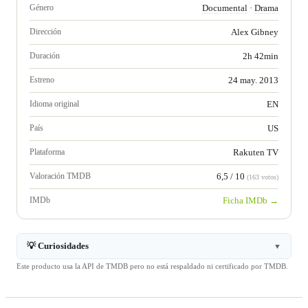
Género
Documental
·
Drama
Dirección
Alex Gibney
Duración
2h 42min
Estreno
24 may. 2013
Idioma original
EN
País
US
Plataforma
Rakuten TV
Valoración TMDB
6,5 / 10
(163 votos)
IMDb
Ficha IMDb →
💡 Curiosidades
▼
Este producto usa la API de TMDB pero no está respaldado ni certificado por TMDB.