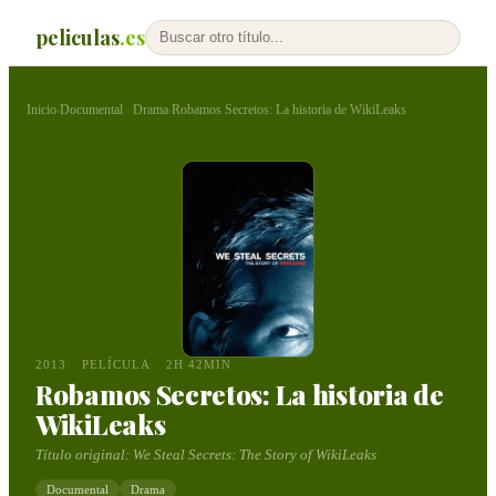
peliculas
.es
Inicio
Documental
Drama
Robamos Secretos: La historia de WikiLeaks
›
·
›
2013
PELÍCULA
2H 42MIN
Robamos Secretos: La historia de
WikiLeaks
Título original:
We Steal Secrets: The Story of WikiLeaks
Documental
Drama