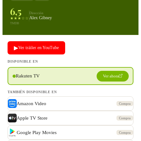
6,5
Dirección
Alex Gibney
★★★☆☆
TMDB
▶
Ver tráiler en YouTube
DISPONIBLE EN
Rakuten TV
Ver ahora
TAMBIÉN DISPONIBLE EN
Amazon Video
Compra
Apple TV Store
Compra
Google Play Movies
Compra