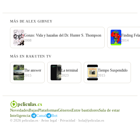
MÁS DE ALEX GIBNEY
Gonzo: Vida y hazañas del Dr. Hunter S. Thompson
Finding Fela
2008
2014
MÁS EN RAKUTEN TV
The answer
La terminal
Tiempo Suspendido
2015
2023
2015
peliculas
.es
Novedades
Bajas
Plataformas
Géneros
Entre bastidores
Sala de estar
|
Inteligencia
Canal
Bot
© 2026 peliculas.es ·
Aviso legal
·
Privacidad
·
hola@peliculas.es