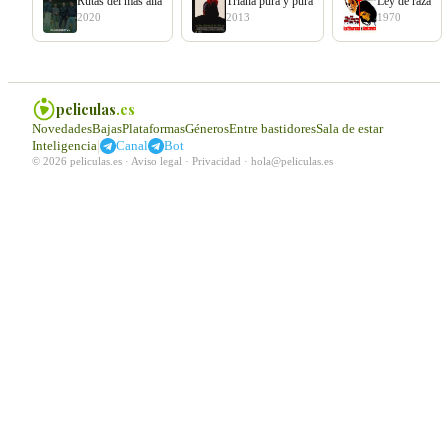
Rutas del más allá
Triana pura y pura
Ley de raza
2020
2013
1970
peliculas
.es
Novedades
Bajas
Plataformas
Géneros
Entre bastidores
Sala de estar
|
Inteligencia
Canal
Bot
© 2026 peliculas.es ·
Aviso legal
·
Privacidad
·
hola@peliculas.es