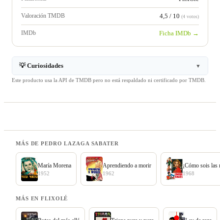
Valoración TMDB
4,5 / 10
(4 votos)
IMDb
Ficha IMDb →
💡 Curiosidades
▼
Este producto usa la API de TMDB pero no está respaldado ni certificado por TMDB.
MÁS DE PEDRO LAZAGA SABATER
María Morena
Aprendiendo a morir
¡Cómo sois las 
1952
1962
1968
MÁS EN FLIXOLÉ