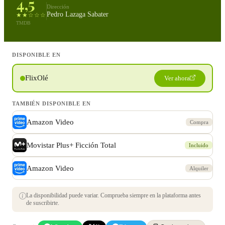
4,5
Dirección
Pedro Lazaga Sabater
★★☆☆☆
TMDB
DISPONIBLE EN
FlixOlé
Ver ahora
TAMBIÉN DISPONIBLE EN
Amazon Video
Compra
Movistar Plus+ Ficción Total
Incluido
Amazon Video
Alquiler
La disponibilidad puede variar. Comprueba siempre en la plataforma antes
de suscribirte.