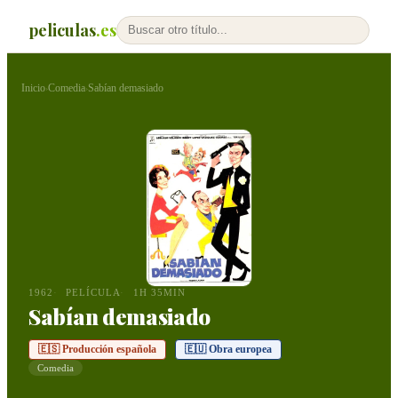
peliculas
.es
Inicio
Comedia
Sabían demasiado
›
›
1962
PELÍCULA
1H 35MIN
Sabían demasiado
🇪🇸 Producción española
🇪🇺 Obra europea
Comedia