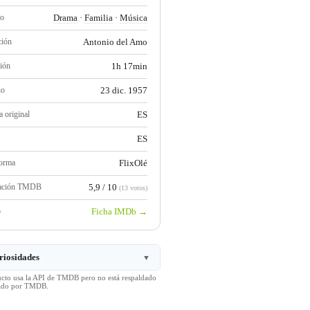
ro
Drama
·
Familia
·
Música
ción
Antonio del Amo
ión
1h 17min
no
23 dic. 1957
 original
ES
ES
forma
FlixOlé
ración TMDB
5,9 / 10
(13 votos)
b
Ficha IMDb →
riosidades
▼
ucto usa la API de TMDB pero no está respaldado
icado por TMDB.