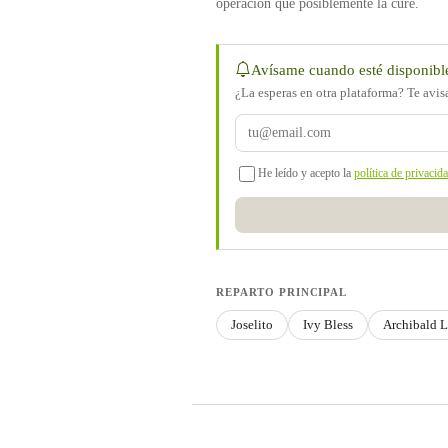
operación que posiblemente la cure.
Avísame cuando esté disponibl
¿La esperas en otra plataforma? Te avi
He leído y acepto la
política de privacid
REPARTO PRINCIPAL
Joselito
Ivy Bless
Archibald L