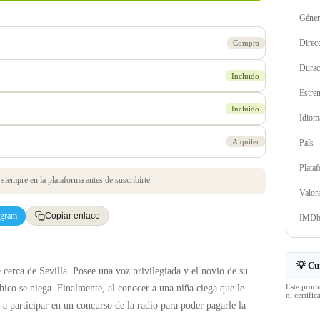
Géne
Direc
Compra
Durac
Incluido
Estre
Incluido
Idioma
Alquiler
País
Plata
iempre en la plataforma antes de suscribirte.
Valo
egram
Copiar enlace
IMD
💡 Cu
 cerca de Sevilla. Posee una voz privilegiada y el novio de su
Este prod
hico se niega. Finalmente, al conocer a una niña ciega que le
ni certif
a participar en un concurso de la radio para poder pagarle la