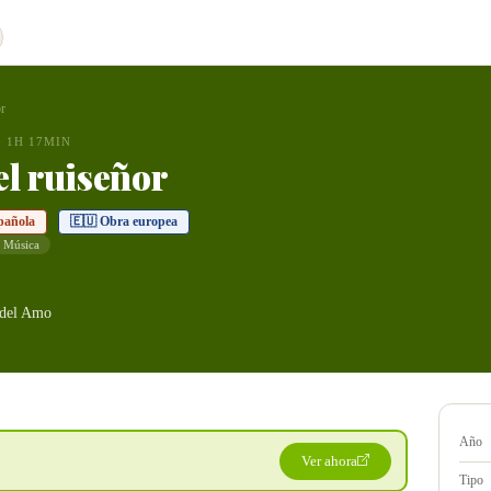
or
1H 17MIN
el ruiseñor
pañola
🇪🇺 Obra europea
Música
 del Amo
Año
Ver ahora
Tipo