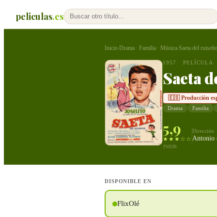
peliculas
.es
Inicio
Drama
Familia
Música
Saeta del ruiseñ
›
·
·
›
1957
PELÍCULA
Saeta d
🇪🇸 Producción es
Drama
Familia
5,9
Dirección
Antonio
★★★☆☆
TMDB
DISPONIBLE EN
FlixOlé