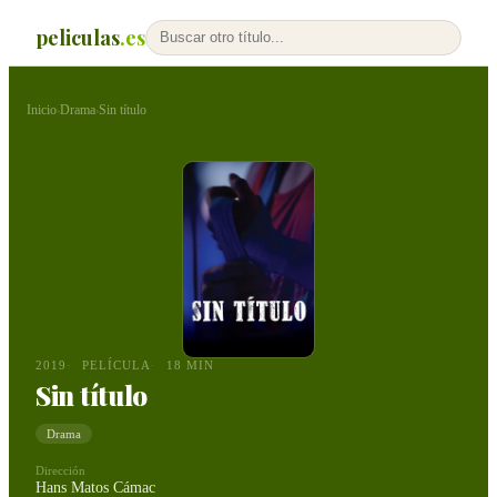
peliculas
.es
Inicio
Drama
Sin título
›
›
2019
PELÍCULA
18 MIN
Sin título
Drama
Dirección
Hans Matos Cámac