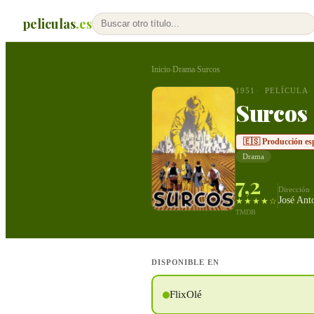
peliculas
.es
Inicio
Drama
Surcos
›
›
1951
PELÍCULA
Surcos
🇪🇸 Producción es
Drama
7,2
Dirección
José Ant
★★★★☆
TMDB
DISPONIBLE EN
FlixOlé