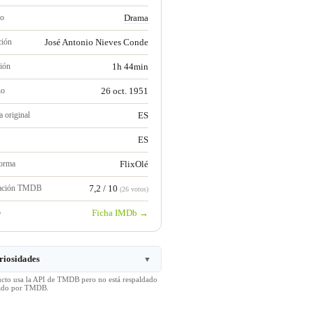
ro
Drama
ción
José Antonio Nieves Conde
ión
1h 44min
no
26 oct. 1951
 original
ES
ES
forma
FlixOlé
ración TMDB
7,2 / 10
(26 votos)
b
Ficha IMDb →
riosidades
▼
ucto usa la API de TMDB pero no está respaldado
icado por TMDB.