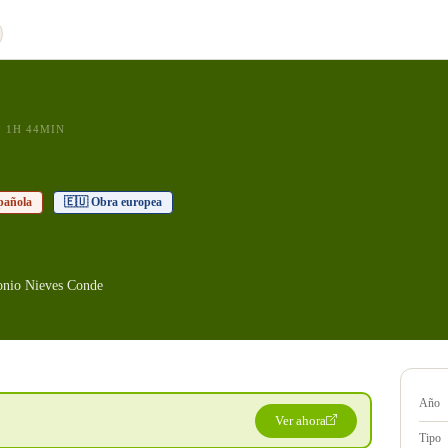
1H 44MIN
pañola
🇪🇺 Obra europea
onio Nieves Conde
Año
Ver ahora
Tipo