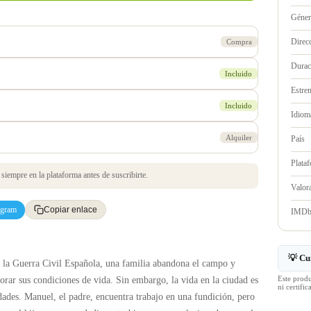
Géne
Direc
Compra
Durac
Incluido
Estre
Incluido
Idioma
Alquiler
País
Plata
iempre en la plataforma antes de suscribirte.
Valo
egram
Copiar enlace
IMD
💡 Cu
de la Guerra Civil Española, una familia abandona el campo y
Este prod
rar sus condiciones de vida. Sin embargo, la vida en la ciudad es
ni certif
dades. Manuel, el padre, encuentra trabajo en una fundición, pero