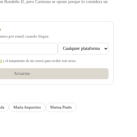
con Rondeño II; pero Carmona se opone porque lo considera un
e
samos por email cuando llegue.
ad
y el tratamiento de mi correo para recibir este aviso.
Avisarme
ida
María Asquerino
Marisa Prado