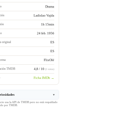
ro
Drama
ción
Ladislao Vajda
ión
1h 15min
no
24 feb. 1956
 original
ES
ES
forma
FlixOlé
ración TMDB
4,8 / 10
(5 votos)
b
Ficha IMDb →
riosidades
▼
ucto usa la API de TMDB pero no está respaldado
icado por TMDB.