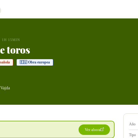
1H 15MIN
e toros
pañola
🇪🇺 Obra europea
 Vajda
Año
Ver ahora
Tipo