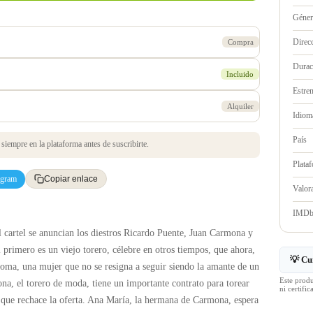
Géne
Direc
Compra
Durac
Incluido
Estre
Alquiler
Idioma
País
iempre en la plataforma antes de suscribirte.
Plata
egram
Copiar enlace
Valo
IMD
l cartel se anuncian los diestros Ricardo Puente, Juan Carmona y
 primero es un viejo torero, célebre en otros tiempos, que ahora,
💡 Cu
oma, una mujer que no se resigna a seguir siendo la amante de un
Este prod
a, el torero de moda, tiene un importante contrato para torear
ni certif
 que rechace la oferta. Ana María, la hermana de Carmona, espera