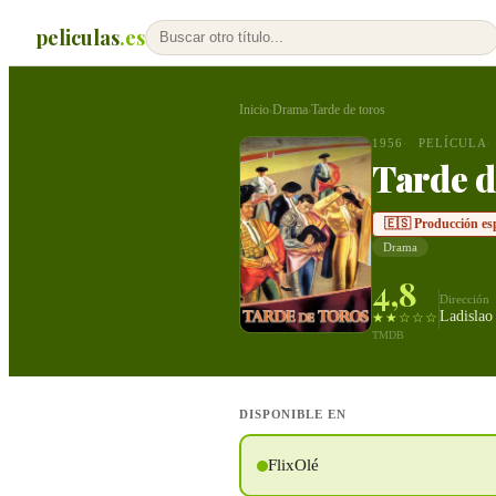
peliculas
.es
Inicio
Drama
Tarde de toros
›
›
1956
PELÍCULA
Tarde d
🇪🇸 Producción es
Drama
4,8
Dirección
Ladislao
★★☆☆☆
TMDB
DISPONIBLE EN
FlixOlé