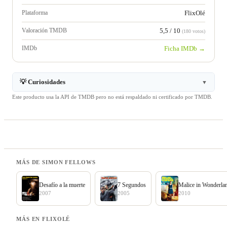
Plataforma
FlixOlé
Valoración TMDB
5,5 / 10
(180 votos)
IMDb
Ficha IMDb →
💡 Curiosidades
▼
Este producto usa la API de TMDB pero no está respaldado ni certificado por TMDB.
MÁS DE SIMON FELLOWS
Desafío a la muerte
7 Segundos
Malice in Wonderla
2007
2005
2010
MÁS EN FLIXOLÉ