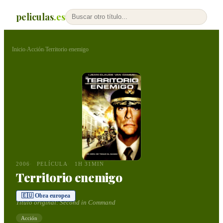
peliculas
.es
Inicio
Acción
Territorio enemigo
›
›
2006
PELÍCULA
1H 31MIN
Territorio enemigo
🇪🇺 Obra europea
Título original:
Second in Command
Acción