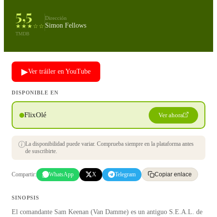
5,5
Dirección
Simon Fellows
★★★☆☆
TMDB
▶
Ver tráiler en YouTube
DISPONIBLE EN
FlixOlé
Ver ahora
La disponibilidad puede variar. Comprueba siempre en la plataforma antes
de suscribirte.
Compartir:
WhatsApp
X
Telegram
Copiar enlace
SINOPSIS
El comandante Sam Keenan (Van Damme) es un antiguo S.E.A.L. de