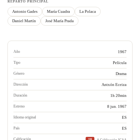
REPARTO PRINCIPAL
Antonio Gades
María Cuadra
La Polaca
Daniel Martín
José María Prada
Año
1967
Tipo
Película
Género
Drama
Dirección
Antxón Eceiza
Duración
1h 20min
Estreno
8 jun. 1967
Idioma original
ES
País
ES
Calificación
18
* Calificación ICAA