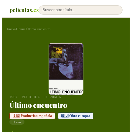
peliculas
.es
Inicio
Drama
Último encuentro
›
›
1967
PELÍCULA
1H 20MIN
Último encuentro
🇪🇸 Producción española
🇪🇺 Obra europea
Drama