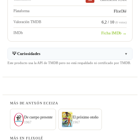
Plataforma
FlixOlé
Valoración TMDB
6,2 / 10
(6 votos)
IMDb
Ficha IMDb →
💡 Curiosidades
▼
Este producto usa la API de TMDB pero no está respaldado ni certificado por TMDB.
MÁS DE ANTXÓN ECEIZA
De cuerpo presente
El próximo otoño
1967
1967
MÁS EN FLIXOLÉ