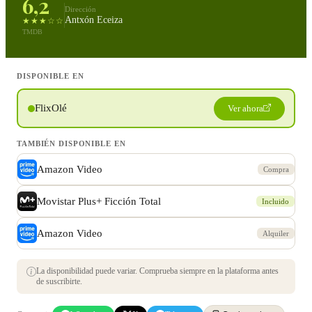
6,2
Dirección
Antxón Eceiza
★★★☆☆
TMDB
DISPONIBLE EN
FlixOlé
Ver ahora
TAMBIÉN DISPONIBLE EN
Amazon Video
Compra
Movistar Plus+ Ficción Total
Incluido
Amazon Video
Alquiler
La disponibilidad puede variar. Comprueba siempre en la plataforma antes
de suscribirte.