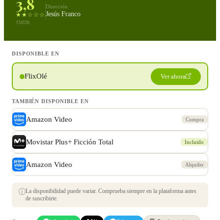
3,8
Dirección
Jesús Franco
★★☆☆☆
TMDB
DISPONIBLE EN
FlixOlé
Ver ahora
TAMBIÉN DISPONIBLE EN
Amazon Video
Compra
Movistar Plus+ Ficción Total
Incluido
Amazon Video
Alquiler
La disponibilidad puede variar. Comprueba siempre en la plataforma antes
de suscribirte.