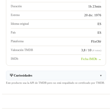
Duración
1h 23min
Estreno
20 dic. 1976
Idioma original
ES
País
ES
Plataforma
FlixOlé
Valoración TMDB
3,8 / 10
(4 votos)
IMDb
Ficha IMDb →
💡 Curiosidades
▼
Este producto usa la API de TMDB pero no está respaldado ni certificado por TMDB.