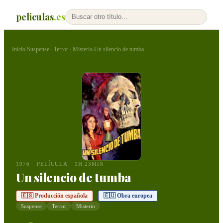
peliculas
.es
Inicio
Suspense
Terror
Misterio
Un silencio de tumba
›
·
·
›
1976
PELÍCULA
1H 23MIN
Un silencio de tumba
🇪🇸 Producción española
🇪🇺 Obra europea
Suspense
Terror
Misterio