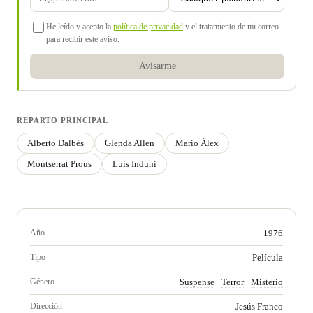
He leído y acepto la
política de privacidad
y el tratamiento de mi correo
para recibir este aviso.
Avisarme
REPARTO PRINCIPAL
Alberto Dalbés
Glenda Allen
Mario Álex
Montserrat Prous
Luis Induni
Año
1976
Tipo
Película
Género
Suspense
·
Terror
·
Misterio
Dirección
Jesús Franco