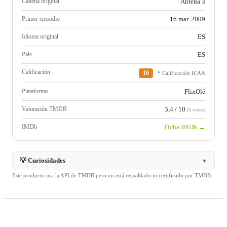
Cadena original
Antena 3
Primer episodio
16 mar. 2009
Idioma original
ES
País
ES
Calificación
16
* Calificación ICAA
Plataforma
FlixOlé
Valoración TMDB
3,4 / 10
(6 votos)
IMDb
Ficha IMDb →
💡 Curiosidades
▼
Este producto usa la API de TMDB pero no está respaldado ni certificado por TMDB.