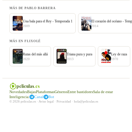
MÁS DE PABLO BARRERA
Una bala para el Rey - Temporada 1
El corazón del océano - Tem
2009
2014
MÁS EN FLIXOLÉ
Rutas del más allá
Triana pura y pura
Ley de raza
2020
2013
1970
peliculas
.es
Novedades
Bajas
Plataformas
Géneros
Entre bastidores
Sala de estar
|
Inteligencia
Canal
Bot
© 2026 peliculas.es ·
Aviso legal
·
Privacidad
·
hola@peliculas.es