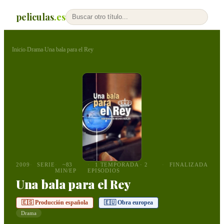
peliculas
.es
Inicio
Drama
Una bala para el Rey
›
›
2009
SERIE
~83
1 TEMPORADA · 2
FINALIZADA
MIN/EP
EPISODIOS
Una bala para el Rey
🇪🇸 Producción española
🇪🇺 Obra europea
Drama