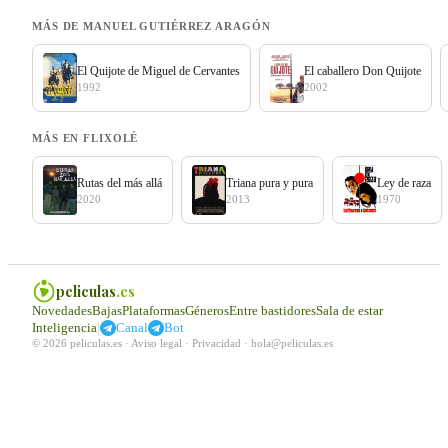
MÁS DE MANUEL GUTIÉRREZ ARAGÓN
El Quijote de Miguel de Cervantes
El caballero Don Quijote
1992
2002
MÁS EN FLIXOLÉ
Rutas del más allá
Triana pura y pura
Ley de raza
2020
2013
1970
peliculas
.es
Novedades
Bajas
Plataformas
Géneros
Entre bastidores
Sala de estar
|
Inteligencia
Canal
Bot
© 2026 peliculas.es ·
Aviso legal
·
Privacidad
·
hola@peliculas.es