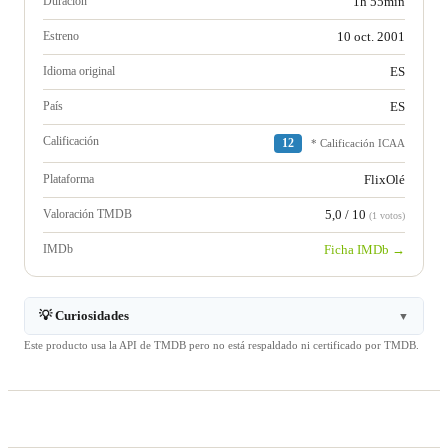
Duración
1h 55min
Estreno
10 oct. 2001
Idioma original
ES
País
ES
Calificación
12
* Calificación ICAA
Plataforma
FlixOlé
Valoración TMDB
5,0 / 10
(1 votos)
IMDb
Ficha IMDb →
💡 Curiosidades
▼
Este producto usa la API de TMDB pero no está respaldado ni certificado por TMDB.