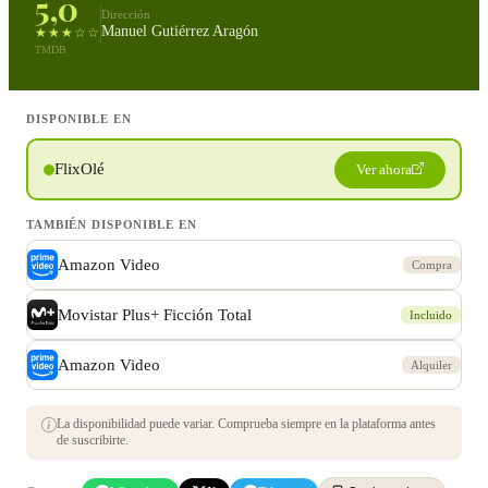
5,0
Dirección
Manuel Gutiérrez Aragón
★★★☆☆
TMDB
DISPONIBLE EN
FlixOlé
Ver ahora
TAMBIÉN DISPONIBLE EN
Amazon Video
Compra
Movistar Plus+ Ficción Total
Incluido
Amazon Video
Alquiler
La disponibilidad puede variar. Comprueba siempre en la plataforma antes
de suscribirte.