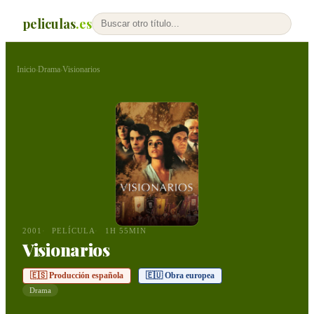
peliculas
.es
Inicio
Drama
Visionarios
›
›
2001
PELÍCULA
1H 55MIN
Visionarios
🇪🇸 Producción española
🇪🇺 Obra europea
Drama