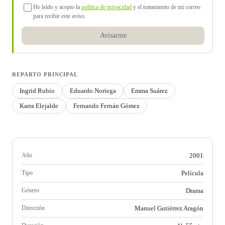
He leído y acepto la
política de privacidad
y el tratamiento de mi correo
para recibir este aviso.
Avisarme
REPARTO PRINCIPAL
Ingrid Rubio
Eduardo Noriega
Emma Suárez
Karra Elejalde
Fernando Fernán Gómez
Año
2001
Tipo
Película
Género
Drama
Dirección
Manuel Gutiérrez Aragón