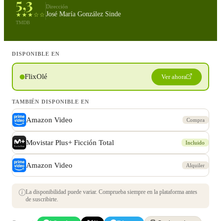
5,3
Dirección
José María González Sinde
★★★☆☆
TMDB
DISPONIBLE EN
FlixOlé
Ver ahora
TAMBIÉN DISPONIBLE EN
Amazon Video
Compra
Movistar Plus+ Ficción Total
Incluido
Amazon Video
Alquiler
La disponibilidad puede variar. Comprueba siempre en la plataforma antes
de suscribirte.