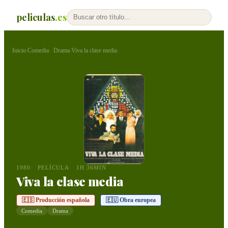
peliculas
.es
Inicio
Comedia
Drama
Viva la clase media
›
·
›
1980
PELÍCULA
1H 36MIN
Viva la clase media
🇪🇸 Producción española
🇪🇺 Obra europea
Comedia
Drama