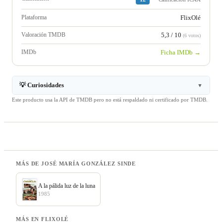
Plataforma
FlixOlé
Valoración TMDB
5,3 / 10
(6 votos)
IMDb
Ficha IMDb →
💡 Curiosidades
▼
Este producto usa la API de TMDB pero no está respaldado ni certificado por TMDB.
MÁS DE JOSÉ MARÍA GONZÁLEZ SINDE
A la pálida luz de la luna
1985
MÁS EN FLIXOLÉ