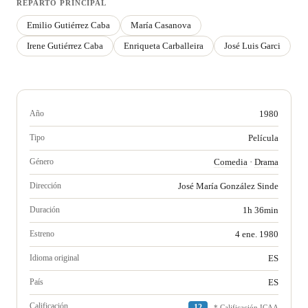
REPARTO PRINCIPAL
Emilio Gutiérrez Caba
María Casanova
Irene Gutiérrez Caba
Enriqueta Carballeira
José Luis Garci
Año
1980
Tipo
Película
Género
Comedia
·
Drama
Dirección
José María González Sinde
Duración
1h 36min
Estreno
4 ene. 1980
Idioma original
ES
País
ES
Calificación
12
* Calificación ICAA