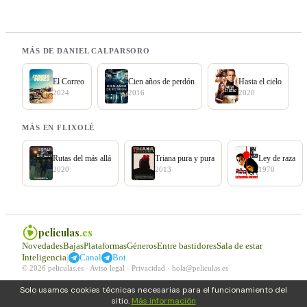
MÁS DE DANIEL CALPARSORO
El Correo
Cien años de perdón
Hasta el cielo
2024
2016
2020
MÁS EN FLIXOLÉ
Rutas del más allá
Triana pura y pura
Ley de raza
2020
2013
1970
peliculas
.es
Novedades
Bajas
Plataformas
Géneros
Entre bastidores
Sala de estar
|
Inteligencia
Canal
Bot
© 2026 peliculas.es ·
Aviso legal
·
Privacidad
·
hola@peliculas.es
Solo usamos cookies técnicas necesarias para el funcionamiento del
sitio.
Más información