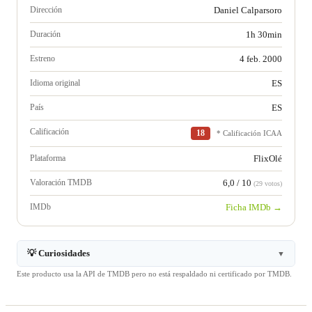
Dirección
Daniel Calparsoro
Duración
1h 30min
Estreno
4 feb. 2000
Idioma original
ES
País
ES
Calificación
18
* Calificación ICAA
Plataforma
FlixOlé
Valoración TMDB
6,0 / 10
(29 votos)
IMDb
Ficha IMDb →
💡 Curiosidades
▼
Este producto usa la API de TMDB pero no está respaldado ni certificado por TMDB.