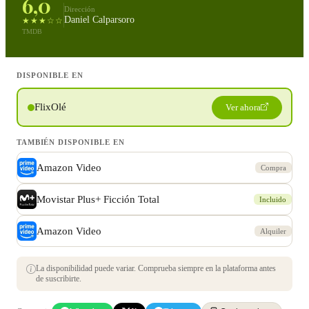
6,0
Dirección
Daniel Calparsoro
★★★☆☆
TMDB
DISPONIBLE EN
FlixOlé
Ver ahora
TAMBIÉN DISPONIBLE EN
Amazon Video
Compra
Movistar Plus+ Ficción Total
Incluido
Amazon Video
Alquiler
La disponibilidad puede variar. Comprueba siempre en la plataforma antes
de suscribirte.