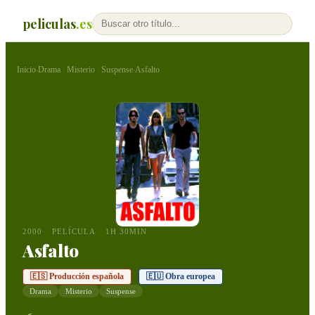
peliculas
.es
Inicio
Drama
Misterio
Suspense
Asfalto
›
·
·
›
2000
PELÍCULA
1H 30MIN
Asfalto
🇪🇸 Producción española
🇪🇺 Obra europea
Drama
Misterio
Suspense