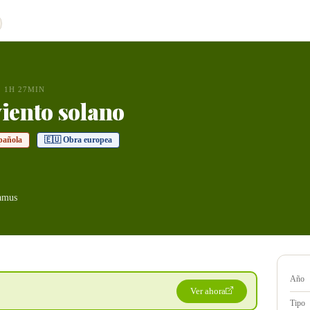
1H 27MIN
viento solano
pañola
🇪🇺 Obra europea
amus
Año
Ver ahora
Tipo