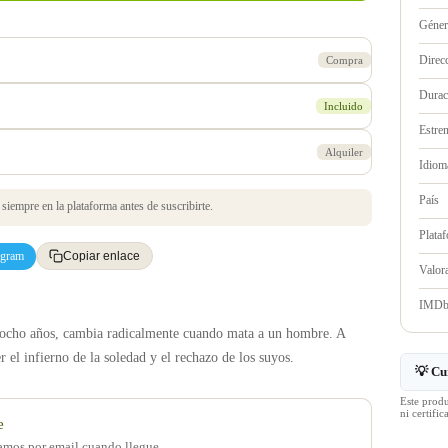
Géne
Direc
Compra
Durac
Incluido
Estre
Alquiler
Idioma
País
iempre en la plataforma antes de suscribirte.
Plata
egram
Copiar enlace
Valo
IMD
tiocho años, cambia radicalmente cuando mata a un hombre. A
 el infierno de la soledad y el rechazo de los suyos.
💡 Cu
Este prod
ni certif
e
samos por email cuando llegue.