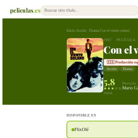
peliculas
.es
Inicio
Acción
Drama
Con el viento solano
›
·
›
1967
PELÍCULA
Con el 
🇪🇸 Producción es
Acción
Drama
5,8
Dirección
Mario C
★★★☆☆
TMDB
DISPONIBLE EN
FlixOlé