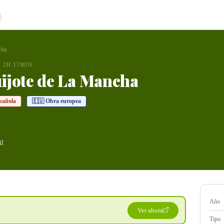
cha
2H 17MIN
ijote de La Mancha
pañola
🇪🇺 Obra europea
il
Año
Ver ahora
Tipo