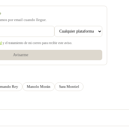
e
samos por email cuando llegue.
ad
y el tratamiento de mi correo para recibir este aviso.
Avisarme
rnando Rey
Manolo Morán
Sara Montiel