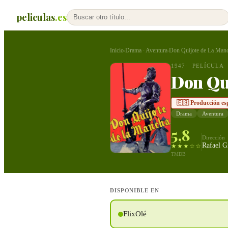
peliculas
.es
Inicio
Drama
Aventura
Don Quijote de La Man
›
·
›
1947
PELÍCULA
Don Qu
🇪🇸 Producción es
Drama
Aventura
5,8
Dirección
Rafael G
★★★☆☆
TMDB
DISPONIBLE EN
FlixOlé