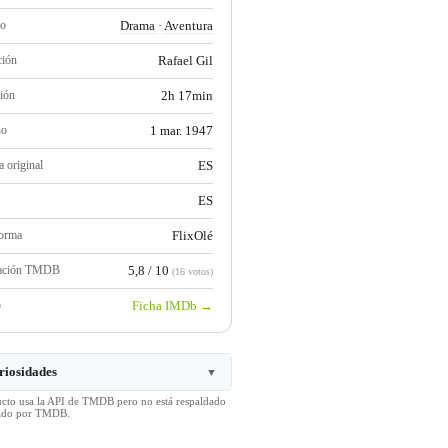
ro
Drama
·
Aventura
ción
Rafael Gil
ión
2h 17min
no
1 mar. 1947
 original
ES
ES
forma
FlixOlé
ración TMDB
5,8 / 10
(16 votos)
b
Ficha IMDb →
riosidades
▼
ucto usa la API de TMDB pero no está respaldado
icado por TMDB.