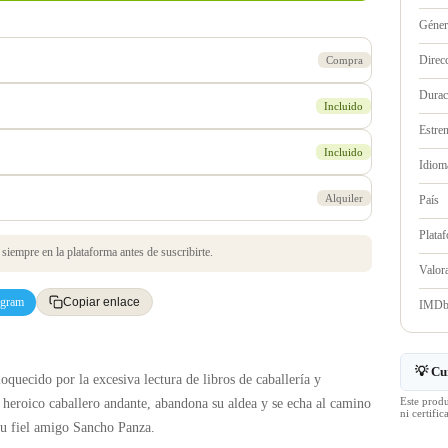
Géne
Direc
Compra
Durac
Incluido
Estre
Incluido
Idioma
Alquiler
País
Plata
iempre en la plataforma antes de suscribirte.
Valo
egram
Copiar enlace
IMD
💡 Cu
quecido por la excesiva lectura de libros de caballería y
Este prod
heroico caballero andante, abandona su aldea y se echa al camino
ni certif
su fiel amigo Sancho Panza.