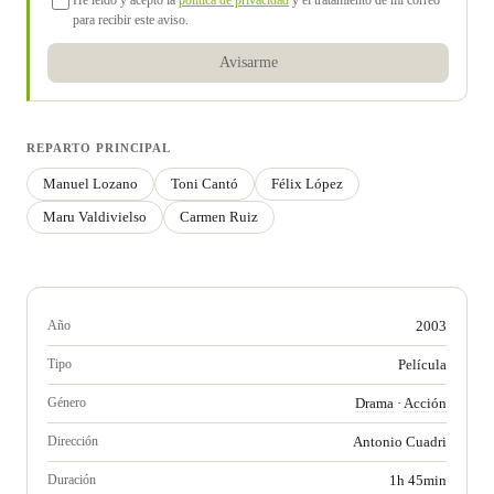
He leído y acepto la
política de privacidad
y el tratamiento de mi correo
para recibir este aviso.
Avisarme
REPARTO PRINCIPAL
Manuel Lozano
Toni Cantó
Félix López
Maru Valdivielso
Carmen Ruiz
Año
2003
Tipo
Película
Género
Drama
·
Acción
Dirección
Antonio Cuadri
Duración
1h 45min