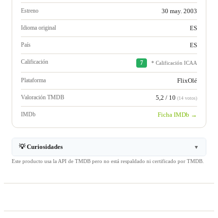
Estreno
30 may. 2003
Idioma original
ES
País
ES
Calificación
7
* Calificación ICAA
Plataforma
FlixOlé
Valoración TMDB
5,2 / 10
(14 votos)
IMDb
Ficha IMDb →
💡 Curiosidades
▼
Este producto usa la API de TMDB pero no está respaldado ni certificado por TMDB.