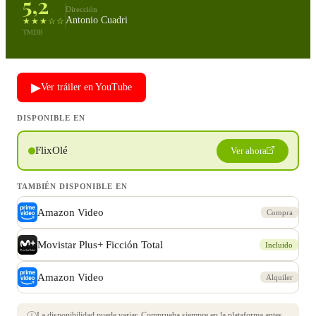
5,2
Dirección
Antonio Cuadri
★★★☆☆
TMDB
▶
Ver tráiler en YouTube
DISPONIBLE EN
FlixOlé
Ver ahora
TAMBIÉN DISPONIBLE EN
Amazon Video
Compra
Movistar Plus+ Ficción Total
Incluido
Amazon Video
Alquiler
La disponibilidad puede variar. Comprueba siempre en la plataforma antes