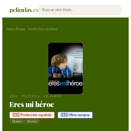
peliculas
.es
Inicio
Drama
Acción
Eres mi héroe
›
·
›
2003
PELÍCULA
1H 45MIN
Eres mi héroe
🇪🇸 Producción española
🇪🇺 Obra europea
Drama
Acción