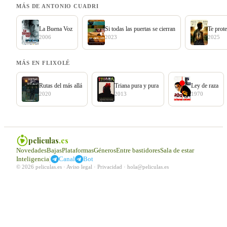
MÁS DE ANTONIO CUADRI
La Buena Voz
Si todas las puertas se cierran
Te prot
2006
2023
2025
MÁS EN FLIXOLÉ
Rutas del más allá
Triana pura y pura
Ley de raza
2020
2013
1970
peliculas
.es
Novedades
Bajas
Plataformas
Géneros
Entre bastidores
Sala de estar
|
Inteligencia
Canal
Bot
© 2026 peliculas.es ·
Aviso legal
·
Privacidad
·
hola@peliculas.es