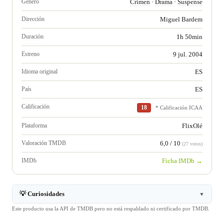
Género
Crimen
·
Drama
·
Suspense
Dirección
Miguel Bardem
Duración
1h 50min
Estreno
9 jul. 2004
Idioma original
ES
País
ES
Calificación
18
* Calificación ICAA
Plataforma
FlixOlé
Valoración TMDB
6,0 / 10
(27 votos)
IMDb
Ficha IMDb →
💡 Curiosidades
▼
Este producto usa la API de TMDB pero no está respaldado ni certificado por TMDB.