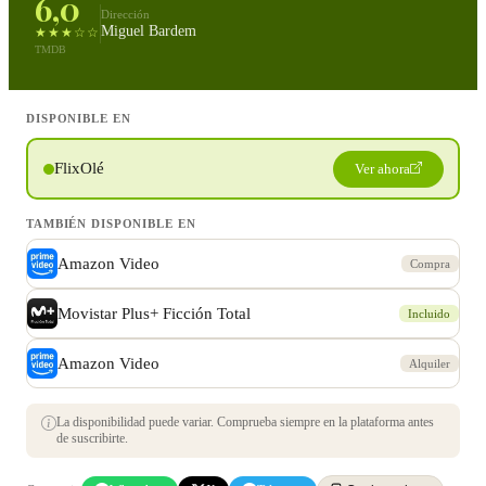
6,0
Dirección
Miguel Bardem
★★★☆☆
TMDB
DISPONIBLE EN
FlixOlé
Ver ahora
TAMBIÉN DISPONIBLE EN
Amazon Video
Compra
Movistar Plus+ Ficción Total
Incluido
Amazon Video
Alquiler
La disponibilidad puede variar. Comprueba siempre en la plataforma antes
de suscribirte.