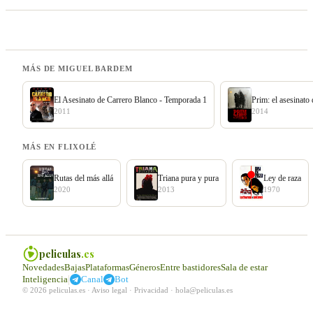
MÁS DE MIGUEL BARDEM
El Asesinato de Carrero Blanco - Temporada 1
Prim: el asesinato 
2011
2014
MÁS EN FLIXOLÉ
Rutas del más allá
Triana pura y pura
Ley de raza
2020
2013
1970
peliculas
.es
Novedades
Bajas
Plataformas
Géneros
Entre bastidores
Sala de estar
|
Inteligencia
Canal
Bot
© 2026 peliculas.es ·
Aviso legal
·
Privacidad
·
hola@peliculas.es