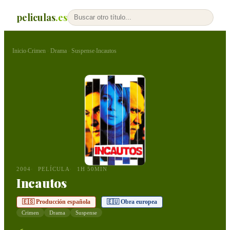
peliculas
.es
Inicio
Crimen
Drama
Suspense
Incautos
›
·
·
›
2004
PELÍCULA
1H 50MIN
Incautos
🇪🇸 Producción española
🇪🇺 Obra europea
Crimen
Drama
Suspense