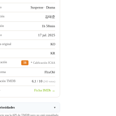
ro
Suspense
·
Drama
ción
김태준
ión
1h 58min
no
17 jul. 2025
 original
KO
KR
cación
16
* Calificación ICAA
forma
FlixOlé
ración TMDB
6,1 / 10
(243 votos)
b
Ficha IMDb →
riosidades
▼
ucto usa la API de TMDB pero no está respaldado