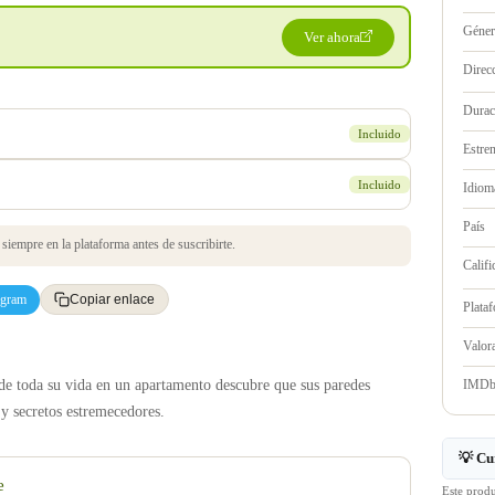
Géne
Ver ahora
Direc
Durac
Incluido
Estre
Incluido
Idioma
País
iempre en la plataforma antes de suscribirte.
Califi
egram
Copiar enlace
Plata
Valo
IMD
de toda su vida en un apartamento descubre que sus paredes
 y secretos estremecedores.
💡 Cu
e
Este prod