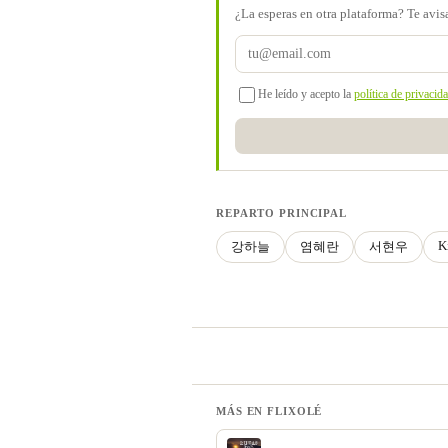
¿La esperas en otra plataforma? Te avi
He leído y acepto la
política de privacid
REPARTO PRINCIPAL
K
강하늘
염혜란
서현우
MÁS EN FLIXOLÉ