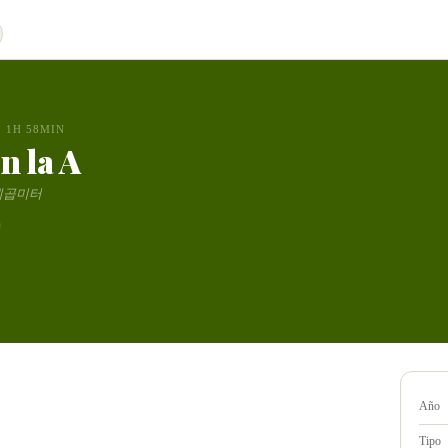
1H 58MIN
n la A
제곱미터
Año
Tipo