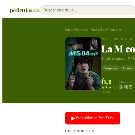
peliculas
.es
Inicio
Suspense
Drama
La M con la A
›
·
›
2025
PELÍCULA
La M co
Título original:
84
Suspense
Drama
6,1
Dirección
김태준
★★★☆☆
TMDB
▶
Ver tráiler en YouTube
DISPONIBLE EN