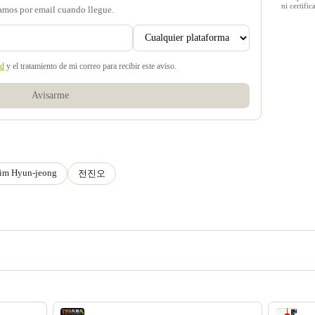
ni certif
samos por email cuando llegue.
ad
y el tratamiento de mi correo para recibir este aviso.
Avisarme
im Hyun-jeong
전진오