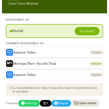
Carlos Saura Medrano
DISPONIBLE EN
FlixOlé
Ver ahora
TAMBIÉN DISPONIBLE EN
Amazon Video
Compra
Movistar Plus+ Ficción Total
Incluido
Amazon Video
Alquiler
La disponibilidad puede variar. Comprueba siempre en la plataforma antes
de suscribirte.
Compartir:
WhatsApp
X
Telegram
Copiar enlace