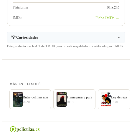
Plataforma
FlixOlé
IMDb
Ficha IMDb →
💡 Curiosidades
▼
Este producto usa la API de TMDB pero no está respaldado ni certificado por TMDB.
MÁS EN FLIXOLÉ
Rutas del más allá
Triana pura y pura
Ley de raza
2020
2013
1970
peliculas
.es