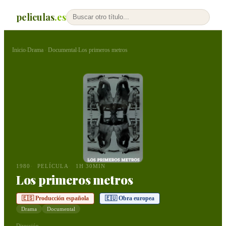
peliculas
.es
Inicio
Drama
Documental
Los primeros metros
›
·
›
1980
PELÍCULA
1H 30MIN
Los primeros metros
🇪🇸 Producción española
🇪🇺 Obra europea
Drama
Documental
Dirección