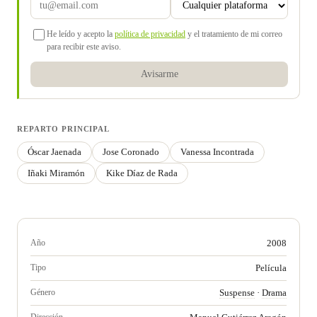
He leído y acepto la
política de privacidad
y el tratamiento de mi correo
para recibir este aviso.
Avisarme
REPARTO PRINCIPAL
Óscar Jaenada
Jose Coronado
Vanessa Incontrada
Iñaki Miramón
Kike Díaz de Rada
Año
2008
Tipo
Película
Género
Suspense
·
Drama