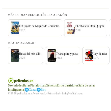
MÁS DE MANUEL GUTIÉRREZ ARAGÓN
El Quijote de Miguel de Cervantes
El caballero Don Quijote
1992
2002
MÁS EN FLIXOLÉ
Rutas del más allá
Triana pura y pura
Ley de raza
2020
2013
1970
peliculas
.es
Novedades
Bajas
Plataformas
Géneros
Entre bastidores
Sala de estar
|
Inteligencia
Canal
Bot
© 2026 peliculas.es ·
Aviso legal
·
Privacidad
·
hola@peliculas.es