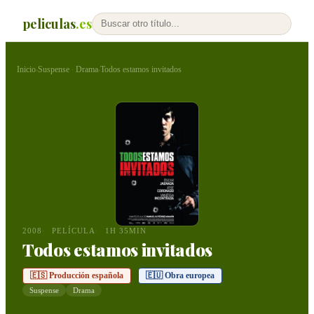
peliculas
.es
Inicio
Suspense
Drama
Todos estamos invitados
›
·
›
2008
PELÍCULA
1H 35MIN
Todos estamos invitados
🇪🇸 Producción española
🇪🇺 Obra europea
Suspense
Drama