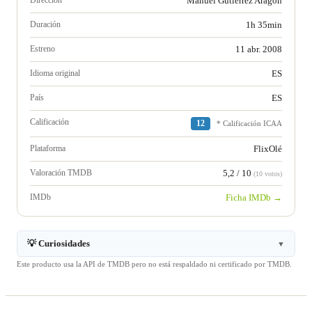
Dirección
Manuel Gutiérrez Aragón
Duración
1h 35min
Estreno
11 abr. 2008
Idioma original
ES
País
ES
Calificación
12
* Calificación ICAA
Plataforma
FlixOlé
Valoración TMDB
5,2 / 10
(10 votos)
IMDb
Ficha IMDb →
💡 Curiosidades
▼
Este producto usa la API de TMDB pero no está respaldado ni certificado por TMDB.