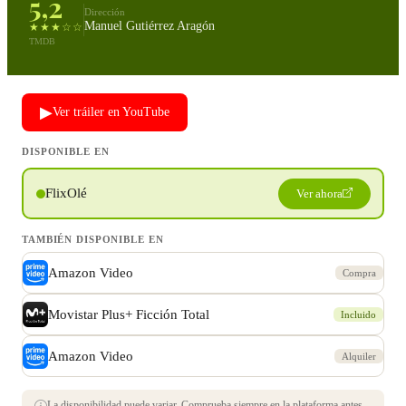
5,2
Dirección
Manuel Gutiérrez Aragón
★★★☆☆
TMDB
▶
Ver tráiler en YouTube
DISPONIBLE EN
FlixOlé
Ver ahora
TAMBIÉN DISPONIBLE EN
Amazon Video
Compra
Movistar Plus+ Ficción Total
Incluido
Amazon Video
Alquiler
La disponibilidad puede variar. Comprueba siempre en la plataforma antes