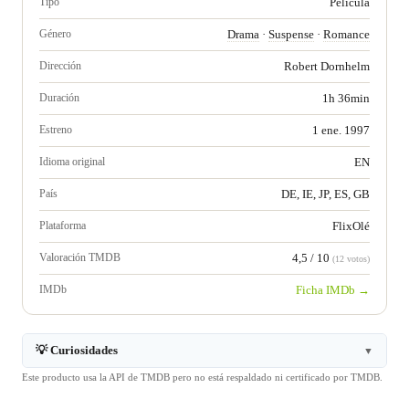
Tipo
Película
Género
Drama
·
Suspense
·
Romance
Dirección
Robert Dornhelm
Duración
1h 36min
Estreno
1 ene. 1997
Idioma original
EN
País
DE, IE, JP, ES, GB
Plataforma
FlixOlé
Valoración TMDB
4,5 / 10
(12 votos)
IMDb
Ficha IMDb →
💡 Curiosidades
▼
Este producto usa la API de TMDB pero no está respaldado ni certificado por TMDB.