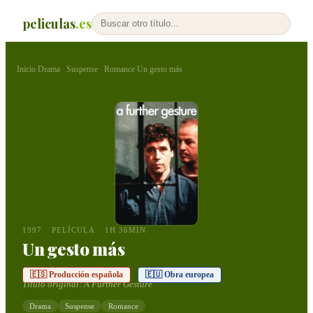
peliculas
.es
Inicio
Drama
Suspense
Romance
Un gesto más
›
·
·
›
1997
PELÍCULA
1H 36MIN
Un gesto más
🇪🇸 Producción española
🇪🇺 Obra europea
Título original:
A Further Gesture
Drama
Suspense
Romance