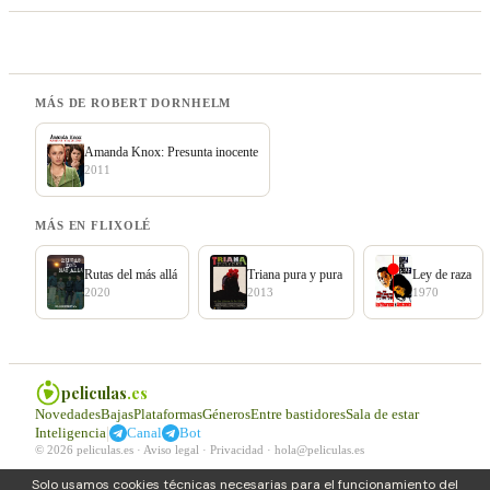
MÁS DE ROBERT DORNHELM
Amanda Knox: Presunta inocente
2011
MÁS EN FLIXOLÉ
Rutas del más allá
Triana pura y pura
Ley de raza
2020
2013
1970
peliculas
.es
Novedades
Bajas
Plataformas
Géneros
Entre bastidores
Sala de estar
|
Inteligencia
Canal
Bot
© 2026 peliculas.es ·
Aviso legal
·
Privacidad
·
hola@peliculas.es
Solo usamos cookies técnicas necesarias para el funcionamiento del