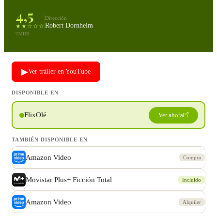
4,5
Dirección
Robert Dornhelm
★★☆☆☆
TMDB
▶
Ver tráiler en YouTube
DISPONIBLE EN
FlixOlé
Ver ahora
TAMBIÉN DISPONIBLE EN
Amazon Video
Compra
Movistar Plus+ Ficción Total
Incluido
Amazon Video
Alquiler