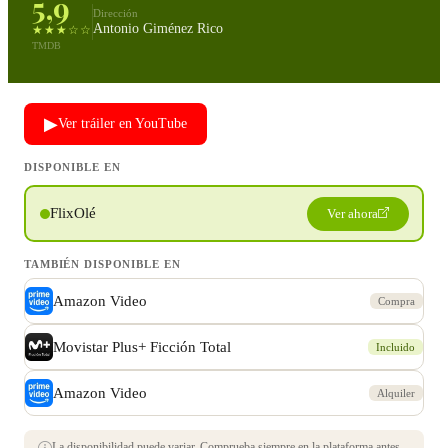
5,9
Dirección
Antonio Giménez Rico
★★★☆☆
TMDB
▶
Ver tráiler en YouTube
DISPONIBLE EN
FlixOlé
Ver ahora
TAMBIÉN DISPONIBLE EN
Amazon Video
Compra
Movistar Plus+ Ficción Total
Incluido
Amazon Video
Alquiler
La disponibilidad puede variar. Comprueba siempre en la plataforma antes