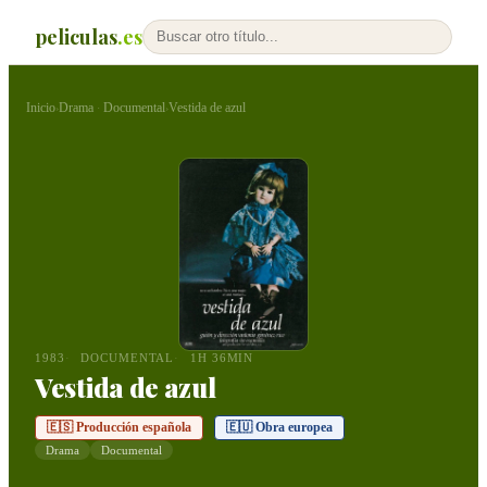
peliculas
.es
Inicio
Drama
Documental
Vestida de azul
›
·
›
1983
DOCUMENTAL
1H 36MIN
Vestida de azul
🇪🇸 Producción española
🇪🇺 Obra europea
Drama
Documental