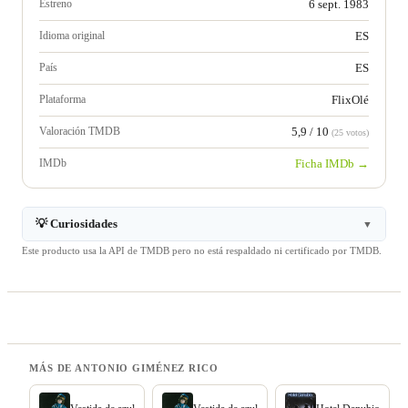
Estreno
6 sept. 1983
Idioma original
ES
País
ES
Plataforma
FlixOlé
Valoración TMDB
5,9 / 10
(25 votos)
IMDb
Ficha IMDb →
💡 Curiosidades
▼
Este producto usa la API de TMDB pero no está respaldado ni certificado por TMDB.
MÁS DE ANTONIO GIMÉNEZ RICO