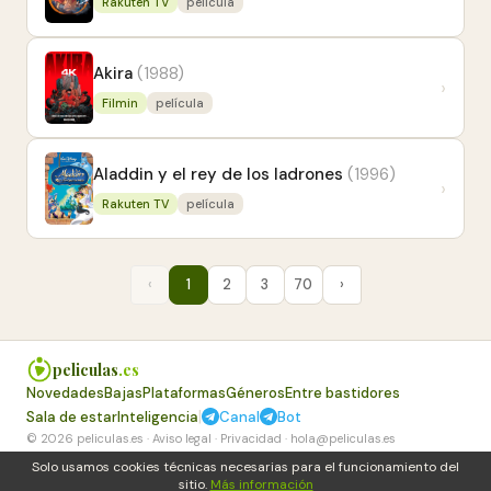
Rakuten TV
película
Akira
(1988)
›
Filmin
película
Aladdin y el rey de los ladrones
(1996)
›
Rakuten TV
película
‹
1
2
3
70
›
peliculas
.es
Novedades
Bajas
Plataformas
Géneros
Entre bastidores
|
Sala de estar
Inteligencia
Canal
Bot
© 2026 peliculas.es ·
Aviso legal
·
Privacidad
·
hola@peliculas.es
Solo usamos cookies técnicas necesarias para el funcionamiento del
sitio.
Más información