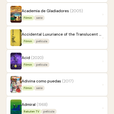
Academia de Gladiadores
(2005)
›
Filmin
serie
Accidental Luxuriance of the Translucent Watery Rebus
›
Filmin
película
Acid
(2020)
›
Filmin
película
Adivina como puedas
(2017)
›
Filmin
serie
Admiral
(1968)
›
Rakuten TV
película