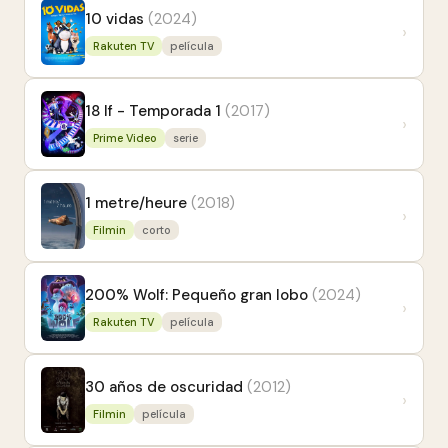
10 vidas
(2024)
›
Rakuten TV
película
18 If - Temporada 1
(2017)
›
Prime Video
serie
1 metre/heure
(2018)
›
Filmin
corto
200% Wolf: Pequeño gran lobo
(2024)
›
Rakuten TV
película
30 años de oscuridad
(2012)
›
Filmin
película