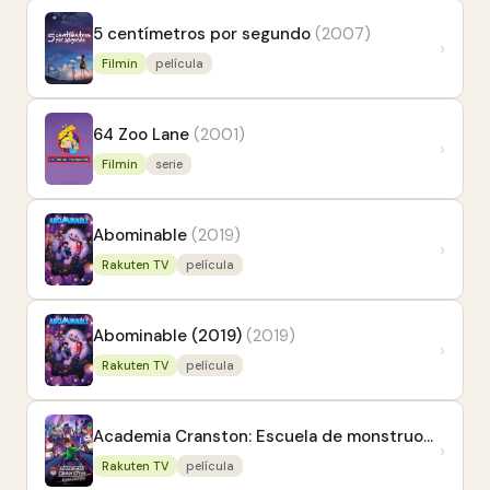
5 centímetros por segundo
(2007)
›
Filmin
película
64 Zoo Lane
(2001)
›
Filmin
serie
Abominable
(2019)
›
Rakuten TV
película
Abominable (2019)
(2019)
›
Rakuten TV
película
Academia Cranston: Escuela de monstruos
(2020)
›
Rakuten TV
película