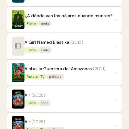
¿A dónde van los pájaros cuando mueren?
(2025)
›
Filmin
corto
A Girl Named Elastika
(2013)
›
Filmin
corto
Ainbo, la Guerrera del Amazonas
(2021)
›
Rakuten TV
película
Air
(2026)
›
Filmin
serie
Air
(2026)
›