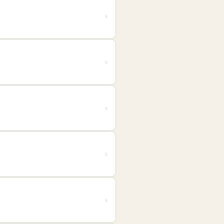
›
›
›
›
›