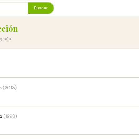
Buscar
cción
España
o
(2013)
o
(1993)