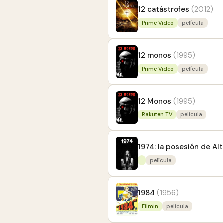
12 catástrofes
(2012)
Prime Video
película
12 monos
(1995)
Prime Video
película
12 Monos
(1995)
Rakuten TV
película
1974: la posesión de Alt
película
1984
(1956)
Filmin
película