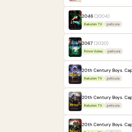
2046
(2004)
Rakuten TV
película
2067
(2020)
Prime Video
película
20th Century Boys. Cap.1
Rakuten TV
película
20th Century Boys. Cap
Rakuten TV
película
20th Century Boys. Cap