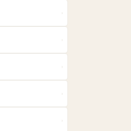
›
›
›
›
›