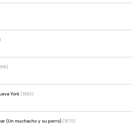
)
996)
Nueva York
(1983)
ear (Un muchacho y su perro)
(1975)