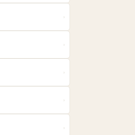
›
›
›
›
›