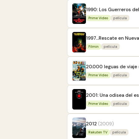
1990: Los Guerreros de
Prime Video
película
1997...Rescate en Nueva
Filmin
película
20.000 leguas de viaje
Prime Video
película
2001: Una odisea del e
Prime Video
película
2012
(2009)
Rakuten TV
película