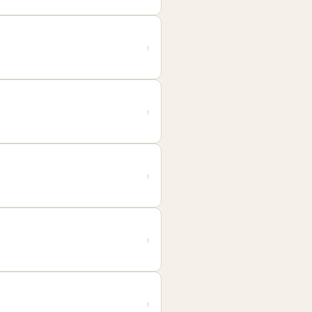
›
›
›
›
›