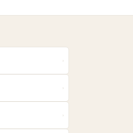
›
›
›