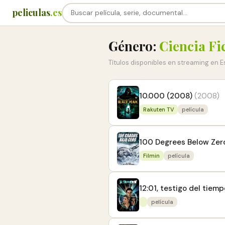
peliculas
.es
Género:
Ciencia Fi
Títulos disponibles en streaming en 
10.000 (2008)
(2008)
Rakuten TV
película
100 Degrees Below Zer
Filmin
película
12:01, testigo del tiemp
película