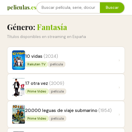
peliculas
.es
Buscar
Género:
Fantasía
Títulos disponibles en streaming en España
10 vidas
(2024)
›
Rakuten TV
película
17 otra vez
(2009)
›
Prime Video
película
20.000 leguas de viaje submarino
(1954)
›
Prime Video
película