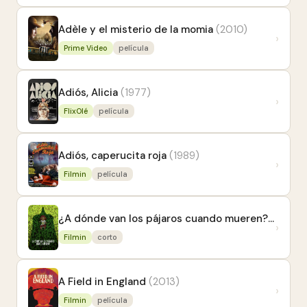
Adèle y el misterio de la momia
(2010)
›
Prime Video
película
Adiós, Alicia
(1977)
›
FlixOlé
película
Adiós, caperucita roja
(1989)
›
Filmin
película
¿A dónde van los pájaros cuando mueren?
(2025)
›
Filmin
corto
A Field in England
(2013)
›
Filmin
película