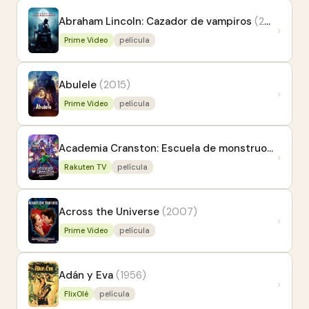
Abraham Lincoln: Cazador de vampiros
(2012)
›
Prime Video
película
Abulele
(2015)
›
Prime Video
película
Academia Cranston: Escuela de monstruos
(2020)
›
Rakuten TV
película
Across the Universe
(2007)
›
Prime Video
película
Adán y Eva
(1956)
›
FlixOlé
película