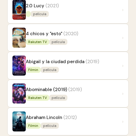
2.0 Lucy
(2021)
›
película
4 chicos y "esto"
(2020)
›
Rakuten TV
película
Abigail y la ciudad perdida
(2019)
›
Filmin
película
Abominable (2019)
(2019)
›
Rakuten TV
película
Abraham Lincoln
(2012)
›
Filmin
película