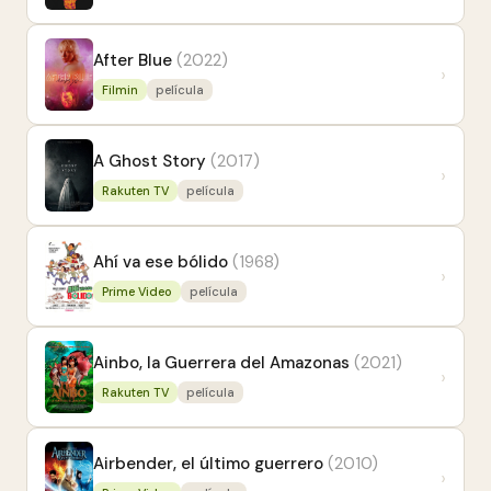
After Blue
(2022)
›
Filmin
película
A Ghost Story
(2017)
›
Rakuten TV
película
Ahí va ese bólido
(1968)
›
Prime Video
película
Ainbo, la Guerrera del Amazonas
(2021)
›
Rakuten TV
película
Airbender, el último guerrero
(2010)
›