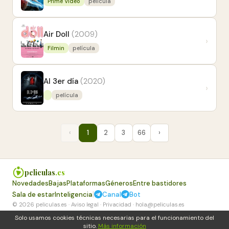
Prime Video
película
Air Doll
(2009)
›
Filmin
película
Al 3er día
(2020)
›
película
‹
1
2
3
66
›
peliculas
.es
Novedades
Bajas
Plataformas
Géneros
Entre bastidores
|
Sala de estar
Inteligencia
Canal
Bot
© 2026 peliculas.es ·
Aviso legal
·
Privacidad
·
hola@peliculas.es
Solo usamos cookies técnicas necesarias para el funcionamiento del
sitio.
Más información