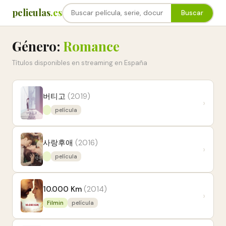
peliculas
.es
Buscar
Género:
Romance
Títulos disponibles en streaming en España
버티고
(2019)
›
película
사랑후애
(2016)
›
película
10.000 Km
(2014)
›
Filmin
película