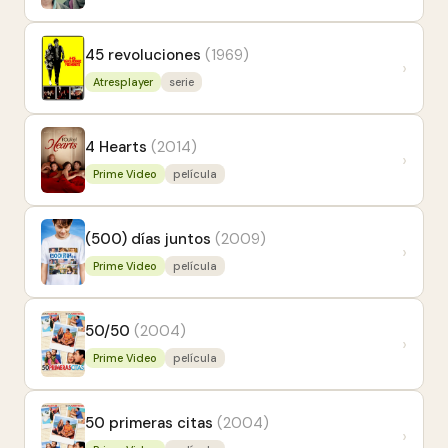
45 revoluciones
(1969)
›
Atresplayer
serie
4 Hearts
(2014)
›
Prime Video
película
(500) días juntos
(2009)
›
Prime Video
película
50/50
(2004)
›
Prime Video
película
50 primeras citas
(2004)
›