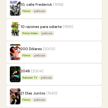
10, calle Frederick
(1958)
›
Filmin
película
10 razones para odiarte
(1999)
›
Prime Video
película
200 Dólares
(2003)
›
Filmin
película
2046
(2004)
›
Rakuten TV
película
21 Días Juntos
(1940)
›
Filmin
película