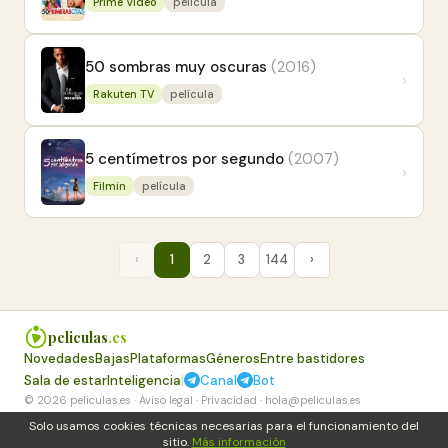
Prime Video
película
50 sombras muy oscuras
(2016)
›
Rakuten TV
película
5 centímetros por segundo
(2007)
›
Filmin
película
‹
1
2
3
144
›
peliculas
.es
Novedades
Bajas
Plataformas
Géneros
Entre bastidores
|
Sala de estar
Inteligencia
Canal
Bot
© 2026 peliculas.es ·
Aviso legal
·
Privacidad
·
hola@peliculas.es
Solo usamos cookies técnicas necesarias para el funcionamiento del
sitio.
Más información